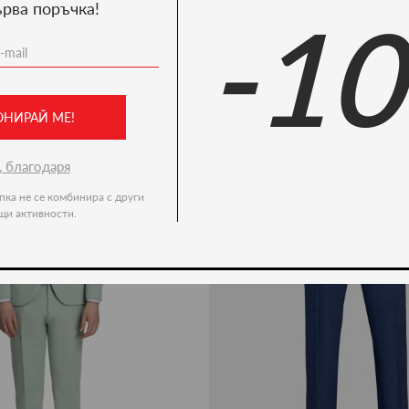
ърва поръчка!
-1
Ние препоръчваме
ново -35%
ОНИРАЙ МЕ!
, благодаря
пка не се комбинира с други
щи активности.