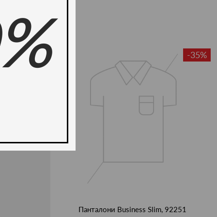
0%
-50%
-35%
Панталони Business Slim, 92251