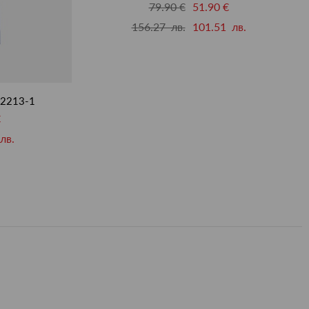
79.90 €
51.90 €
156.27 лв.
101.51 лв.
92213-1
€
лв.