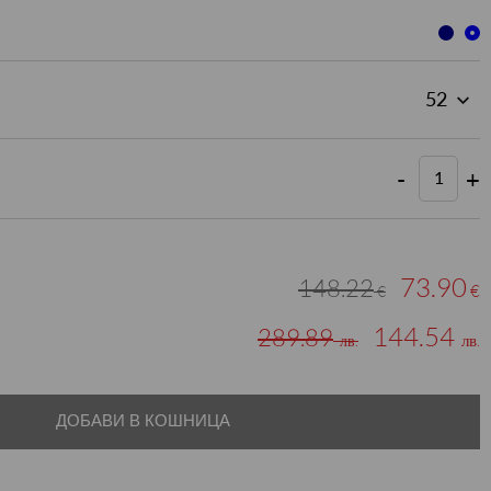
-
+
73.90
148.22
€
€
144.54
289.89
лв.
лв.
ДОБАВИ В КОШНИЦА