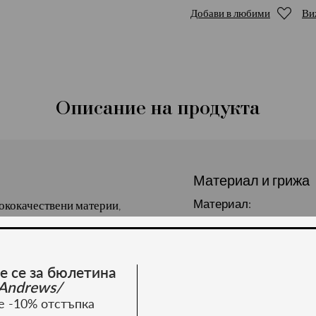
Добави в любими
Ви
Описание на продукта
Материал и грижа
Материал:
сококачествени материи,
сическа кройка. Сезон
р, 3% еластан.
е се за бюлетина
Andrews/
е -10% отстъпка