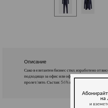
Описание
Сако в елегантен бизнес стил, изработено от ви
подходящо за офис или официални събития. Кла
пролет/лято. Състав: 56% вискоза, 41% полиесте
Абонирайт
на
и вземет