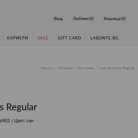
Вход
Любими (
0
)
Кошница (
0
)
КАРИЕРИ
SALE
GIFT CARD
LABONTE.BG
Начало
Облекло
Костюми
Сако Business Regular
s Regular
6902
/ Цвят:
син