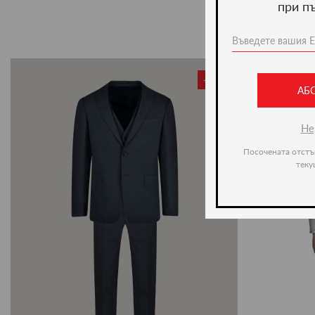
при п
-50%
АБ
Не
Посочената отстъ
теку