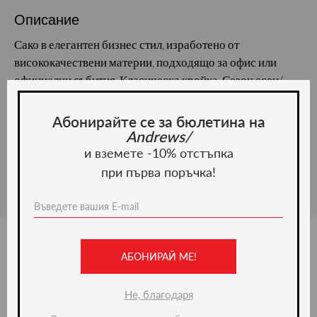
Описание
Сако в елегантен бизнес стил, изработено от
висококачествени материи, подходящо за офис или
официални събития. Класическа кройка. Сезон есен/
зима. Състав: 63% полиестер, 34% вискоза, 3% еластан.
Абонирайте се за бюлетина на
Материал и грижа
Andrews/
и вземете -10% отстъпка
Материал:
при първа поръчка!
АБОНИРАЙ МЕ!
Ние препоръчваме
Не, благодаря