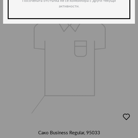
Посочената отстъпка не се комбинира с други текущи
-35%
активности.
добав
в
люби
Сако Business Regular, 95033