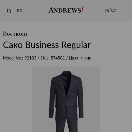
Andrews
BG
(
0
)
Костюми
Сако Business Regular
Model No.:
92183
/ SKU:
574581
/ Цвят:
т. син