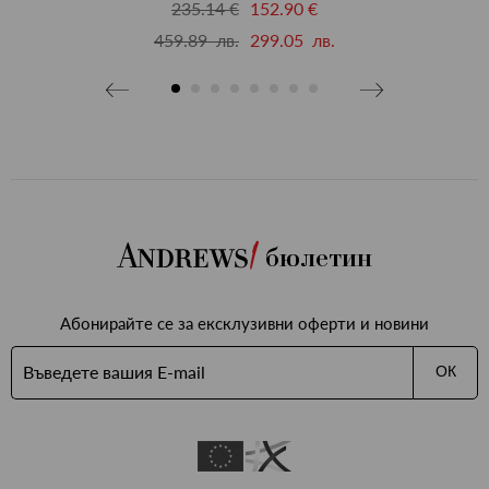
235.14 €
152.90 €
459.89 лв.
299.05 лв.
бави
бими
бюлетин
Абонирайте се за ексклузивни оферти и новини
ОК