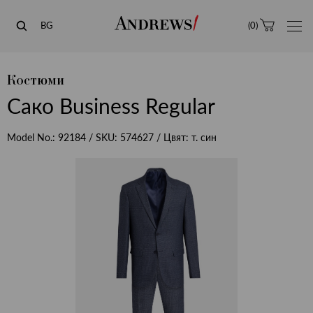
Andrews
BG
(
0
)
Костюми
Сако Business Regular
Model No.:
92184
/ SKU:
574627
/ Цвят:
т. син