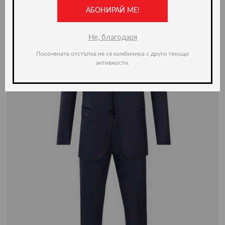
-50%
АБОНИРАЙ МЕ!
Не, благодаря
Посочената отстъпка не се комбинира с други текущи
активности.