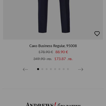
бави
добав
в
бими
люби
Сако Business Regular, 95008
178.90 €
88.90 €
349.90 лв.
173.87 лв.
бюлетин