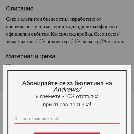
Описание
Сако в елегантен бизнес стил, изработено от
висококачествени материи, подходящо за офис или
официални събития. Класическа кройка. Сезон есен/
зима. Състав: 63% полиестер, 34% вискоза, 3% еластан.
Материал и грижа
Материал:
Абонирайте се за бюлетина на
Andrews/
и вземете -10% отстъпка
при първа поръчка!
Ние препоръчваме