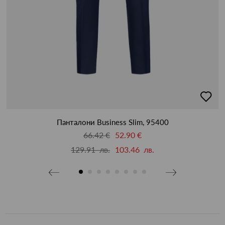
бави
добав
в
бими
люби
Панталони Business Slim, 95400
66.42 €
52.90 €
129.91 лв.
103.46 лв.