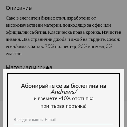
Описание
Сако в елегантен бизнес стил, изработено от
висококачествени материи, подходящо за офис или
официални събития. Класическа права кройка. Изчистен
дизайн. Два странични джоба и джоб на гърдите. Сезон:
есен/зима. Състав: 75% полиестер, 23% вискоза, 3%
еластан.
Материал и грижа
Материал:
Абонирайте се за бюлетина на
Andrews/
и вземете -10% отстъпка
при първа поръчка!
Ние препоръчваме