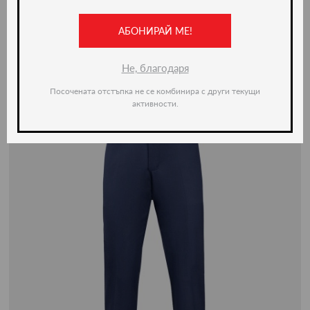
АБОНИРАЙ МЕ!
-20%
Не, благодаря
Посочената отстъпка не се комбинира с други текущи
активности.