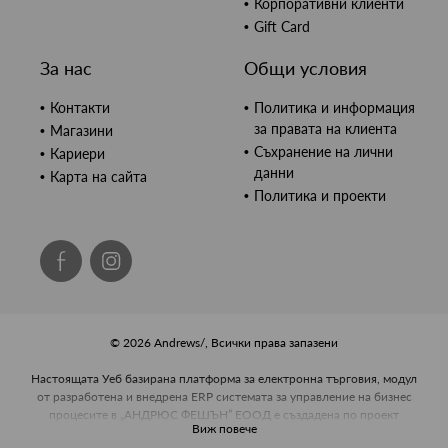
Корпоративни клиенти
Gift Card
За нас
Общи условия
Контакти
Политика и информация
за правата на клиента
Магазини
Съхранение на лични
Кариери
данни
Карта на сайта
Политика и проекти
© 2026 Andrews/, Всички права запазени
Настоящата Уеб базирана платформа за електронна търговия, модул
от разработена и внедрена ERP системата за управление на бизнес
процесите в „АНДРЮС ФЕШЪН” ЕООД е създадена по проект
Виж повече
BG16RFOP002-2.002-0443, Развитие на управленския капацитет и