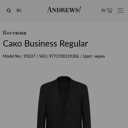
Andrews
BG
(
0
)
Костюми
Сако Business Regular
Model No.:
95037
/ SKU:
9773700319306
/ Цвят:
черен