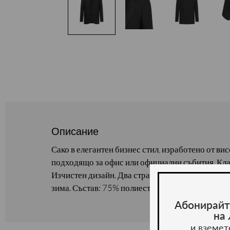
Описание
Сако в елегантен бизнес стил, изработено от ви
подходящо за офис или официални събития. Кла
Изчистен дизайн. Два странични джоба и джоб н
зима. Състав: 75% полиестер, 23% вискоза, 3% е
Абонирайт
на
и вземет