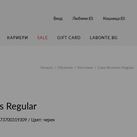
Вход
Любими (
0
)
Кошница (
0
)
КАРИЕРИ
SALE
GIFT CARD
LABONTE.BG
Начало
Облекло
Костюми
Сако Business Regular
s Regular
73700319309
/ Цвят:
черен