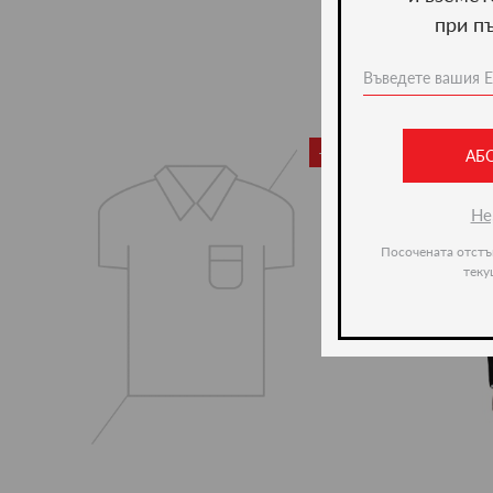
при п
-49%
АБ
Не
Посочената отстъ
теку