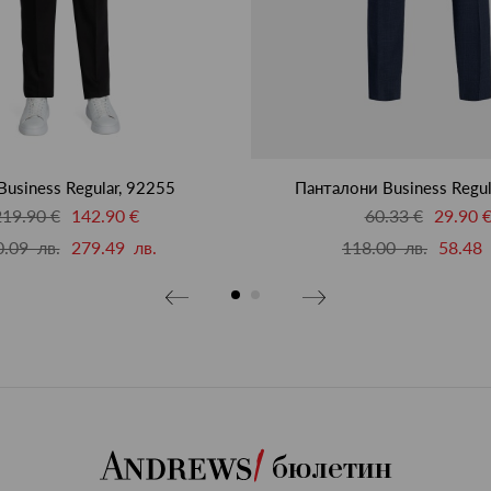
Business Regular, 92255
Панталони Business Regul
219.90 €
142.90 €
60.33 €
29.90 
.09 лв.
279.49 лв.
118.00 лв.
58.48 
бюлетин