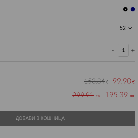
-
+
99.90
153.34
€
€
195.39
299.91
лв.
лв.
ДОБАВИ В КОШНИЦА