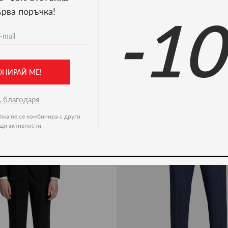
ърва поръчка!
-1
Ние препоръчваме
ново -35%
ОНИРАЙ МЕ!
, благодаря
пка не се комбинира с други
щи активности.