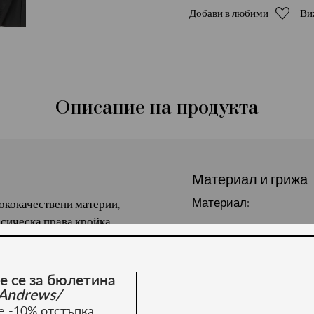
Добави в любими
Ви
Описание на продукта
Материал и грижа
Материал:
сококачествени материи,
сическа права кройка.
а гърдите. Сезон: есен/
ластан.
е се за бюлетина
Andrews/
е -10% отстъпка