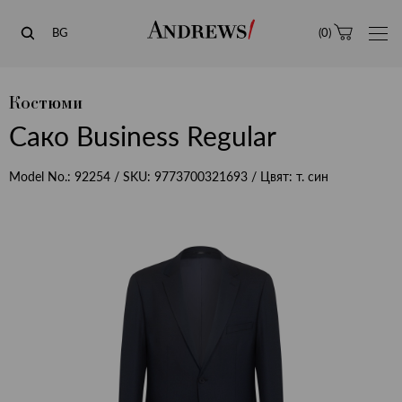
Andrews
BG
(
0
)
Костюми
Сако Business Regular
Model No.:
92254
/ SKU:
9773700321693
/ Цвят:
т. син