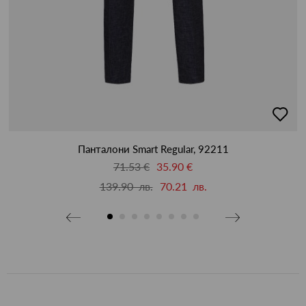
добав
в
люби
Панталони Smart Regular, 92211
71.53 €
35.90 €
139.90 лв.
70.21 лв.