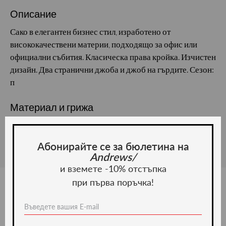
Описание
Сако в елегантен бизнес стил, изработено от
висококачествени материи, подходящо за офис или
официални събития. Класическа права кройка. Изчистен
дизайн. Два странични джоба и джоб на гърдите. Сезон:
п
Материал и грижа
Материал:
Абонирайте се за бюлетина на
Andrews/
и вземете -10% отстъпка
при първа поръчка!
Ние препоръчваме