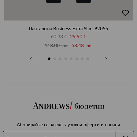
бави
добав
в
бими
люби
Панталони Business Extra Slim, 92055
60.33 €
29.90 €
118.00 лв.
58.48 лв.
бюлетин
Абонирайте се за ексклузивни оферти и новини