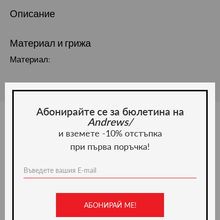
Описание
Материал и грижа
Материал:
Абонирайте се за бюлетина на
Andrews/
и вземете -10% отстъпка
Ние препоръчваме
при първа поръчка!
-50%
АБОНИРАЙ МЕ!