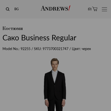
Andrews
BG
(
0
)
Костюми
Сако Business Regular
Model No.:
92255
/ SKU:
9773700321747
/ Цвят:
черен