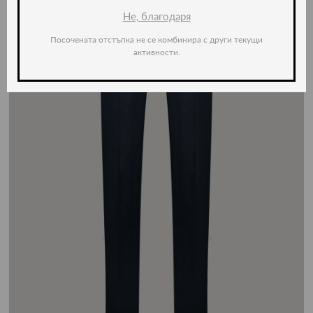
Не, благодаря
Посочената отстъпка не се комбинира с други текущи
активности.