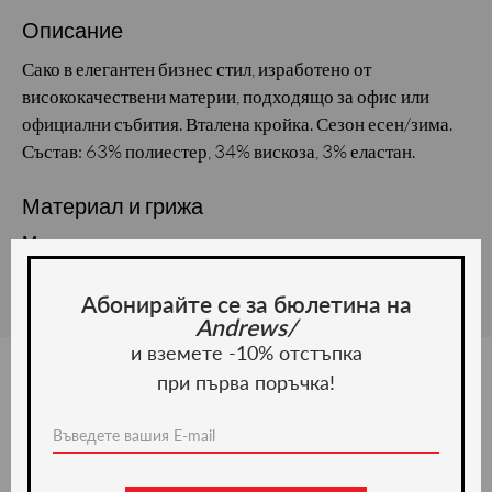
Описание
Сако в елегантен бизнес стил, изработено от
висококачествени материи, подходящо за офис или
официални събития. Вталена кройка. Сезон есен/зима.
Състав: 63% полиестер, 34% вискоза, 3% еластан.
Материал и грижа
Материал:
Абонирайте се за бюлетина на
Andrews/
и вземете -10% отстъпка
при първа поръчка!
Ние препоръчваме