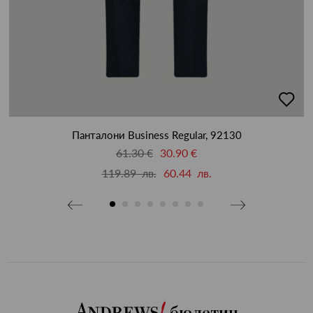
бави
добав
в
бими
люби
Панталони Business Regular, 92130
61.30 €
30.90 €
119.89 лв.
60.44 лв.
бюлетин