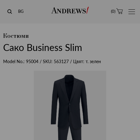
Andrews
BG
(
0
)
Костюми
Сако Business Slim
Model No.:
95004
/ SKU:
563127
/ Цвят:
т. зелен