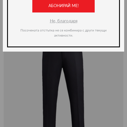
-50%
АБОНИРАЙ МЕ!
Не, благодаря
Посочената отстъпка не се комбинира с други текущи
активности.