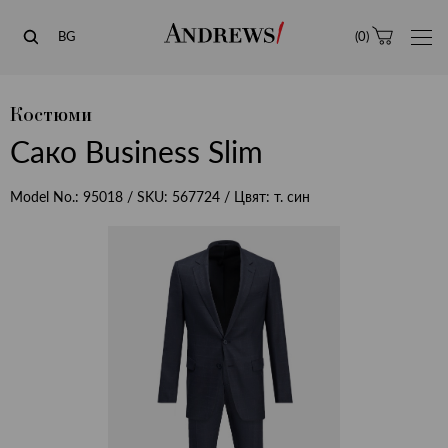
Andrews
BG
(
0
)
Костюми
Сако Business Slim
Model No.:
95018
/ SKU:
567724
/ Цвят:
т. син