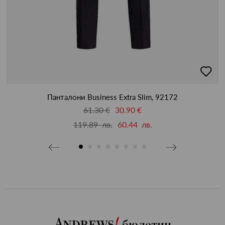
бави
добав
в
бими
люби
Панталони Business Extra Slim, 92172
61.30 €
30.90 €
119.89 лв.
60.44 лв.
бюлетин