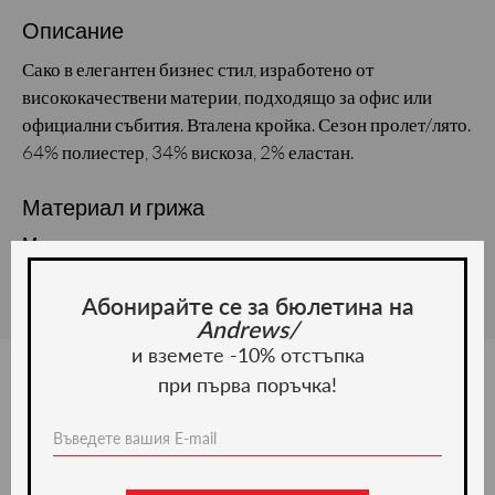
Описание
Сако в елегантен бизнес стил, изработено от
висококачествени материи, подходящо за офис или
официални събития. Вталена кройка. Сезон пролет/лято.
64% полиестер, 34% вискоза, 2% еластан.
Материал и грижа
Материал:
Абонирайте се за бюлетина на
Andrews/
и вземете -10% отстъпка
при първа поръчка!
Ние препоръчваме