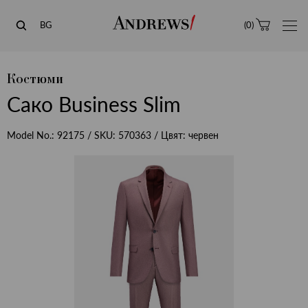
Andrews
BG
(
0
)
Костюми
Сако Business Slim
Model No.:
92175
/ SKU:
570363
/ Цвят:
червен