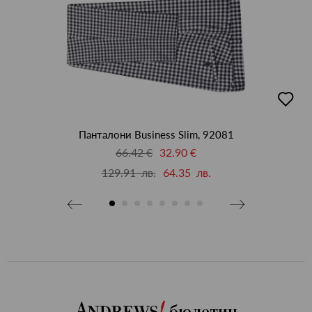
бави
добав
в
бими
люби
Панталони Business Slim, 92081
66.42 €
32.90 €
129.91 лв.
64.35 лв.
бюлетин