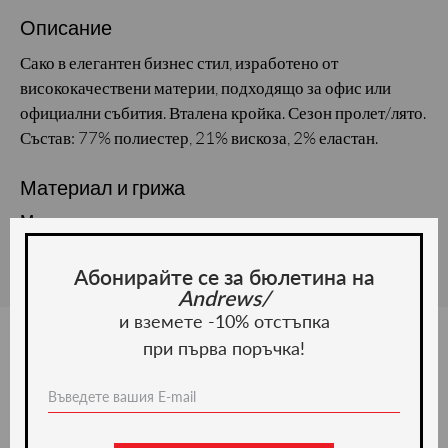
Описание
Сако в елегантен бизнес стил, изработено от
висококачествени материи, подходящо за офис или
официални събития. Вталена кройка. Сезон пролет/лято.
Състав: 77% полиестер, 21% вискоза, 2% еластан.
Материал и грижа
Материал:
Абонирайте се за бюлетина на
Andrews/
и вземете -10% отстъпка
при първа поръчка!
Ние препоръчваме