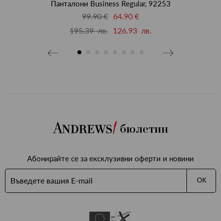
Панталони Business Regular, 92253
99.90 €
64.90 €
195.39 лв.
126.93 лв.
бави
бими
бюлетин
Абонирайте се за ексклузивни оферти и новини
ОК