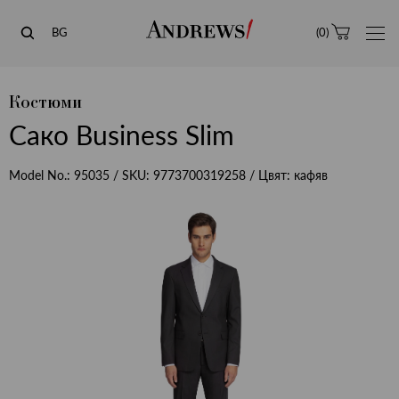
Andrews
BG
(
0
)
Костюми
Сако Business Slim
Model No.:
95035
/ SKU:
9773700319258
/ Цвят:
кафяв