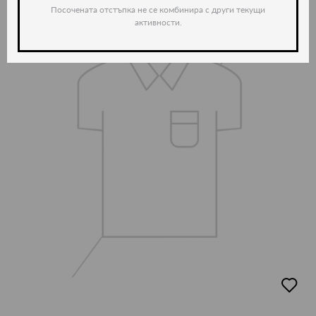
Посочената отстъпка не се комбинира с други текущи
активности.
-35%
добав
в
люби