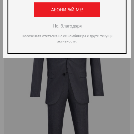
АБОНИРАЙ МЕ!
-50%
Не, благодаря
Посочената отстъпка не се комбинира с други текущи
активности.