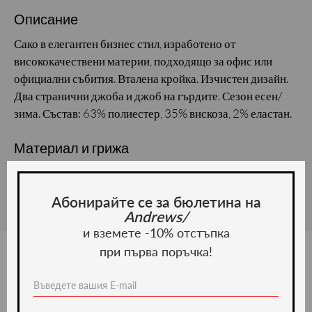
Описание
Сако в елегантен бизнес стил, изработено от
висококачествени материи, подходящо за офис или
официални събития. Вталена кройка. Изчистен дизайн.
Два странични джоба и джоб на гърдите. Сезон есен/
зима. Състав: 63% полиестер, 35% вискоза, 2% еластан.
Материал и грижа
Материал:
Абонирайте се за бюлетина на
Andrews/
и вземете -10% отстъпка
при първа поръчка!
Ние препоръчваме