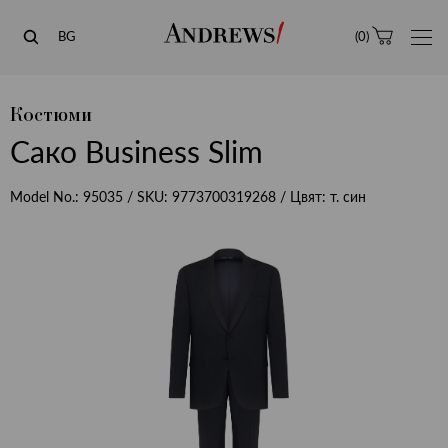
Andrews
BG
(
0
)
Костюми
Сако Business Slim
Model No.:
95035
/ SKU:
9773700319268
/ Цвят:
т. син