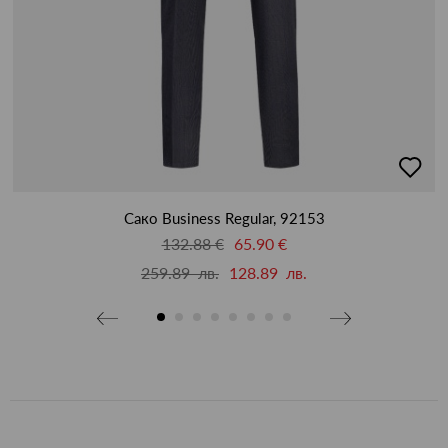
бави
добав
в
бими
люби
Сако Business Regular, 92153
132.88 €
65.90 €
259.89 лв.
128.89 лв.