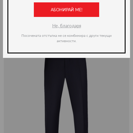
АБОНИРАЙ МЕ!
-50%
Не, благодаря
Посочената отстъпка не се комбинира с други текущи
активности.