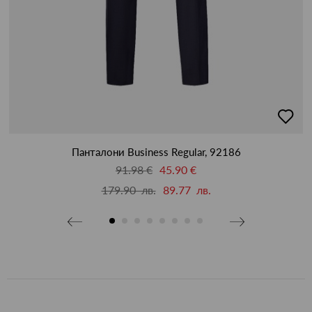
бави
добав
в
бими
люби
Панталони Business Regular, 92186
91.98 €
45.90 €
179.90 лв.
89.77 лв.