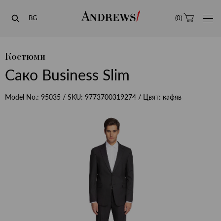
Andrews
BG
(
0
)
Костюми
Сако Business Slim
Model No.:
95035
/ SKU:
9773700319274
/ Цвят:
кафяв