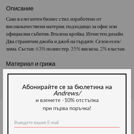
Описание
Сако в елегантен бизнес стил, изработено от
висококачествени материи, подходящо за офис или
официални събития. Вталена кройка. Изчистен дизайн.
Два странични джоба и джоб на гърдите. Сезон есен/
зима. Състав: 63% полиестер, 35% вискоза, 2% еластан.
Материал и грижа
Материал:
Абонирайте се за бюлетина на
Andrews/
и вземете -10% отстъпка
при първа поръчка!
Ние препоръчваме