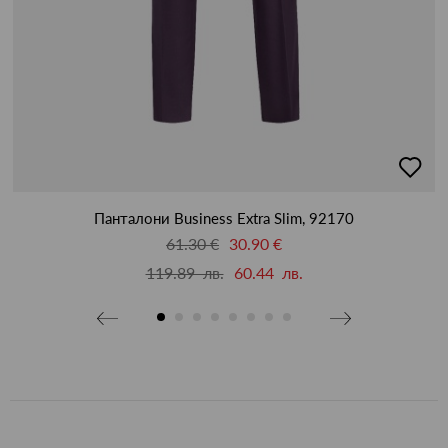
бави
добав
в
бими
люби
Панталони Business Extra Slim, 92170
61.30 €
30.90 €
119.89 лв.
60.44 лв.