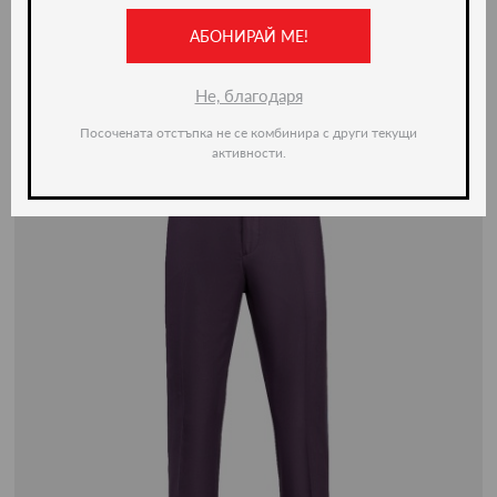
АБОНИРАЙ МЕ!
-50%
Не, благодаря
Посочената отстъпка не се комбинира с други текущи
активности.