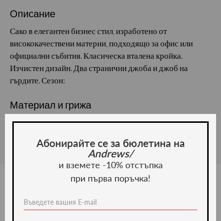
Описание
Сако в елегантен бизнес стил, изработено от
висококачествени материи, подходящо за офис или
официални събития. Класическа вталена кройка.
Изчистен дизайн. Два странични джоба и джоб на
гърдите. Сезон:
Материал и грижа
Материал:
Абонирайте се за бюлетина на
Andrews/
и вземете -10% отстъпка
при първа поръчка!
Ние препоръчваме