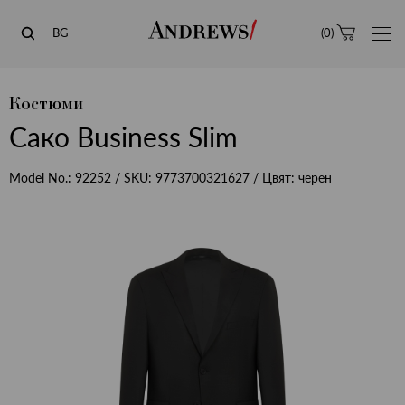
Andrews
BG
(
0
)
Костюми
Сако Business Slim
Model No.:
92252
/ SKU:
9773700321627
/ Цвят:
черен