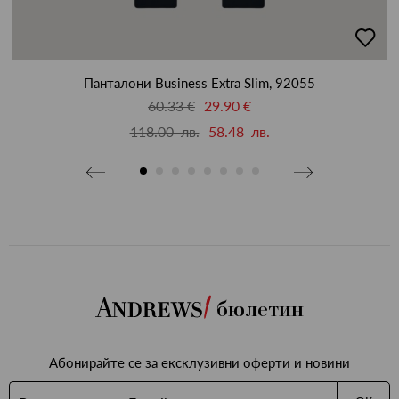
бави
добав
в
бими
люби
Панталони Business Extra Slim, 92055
60.33 €
29.90 €
118.00 лв.
58.48 лв.
бюлетин
Абонирайте се за ексклузивни оферти и новини