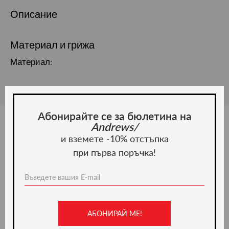
Описание
Материал и грижа
Материал:
Абонирайте се за бюлетина на
Andrews/
и вземете -10% отстъпка
Ние препоръчваме
при първа поръчка!
-50%
АБОНИРАЙ МЕ!