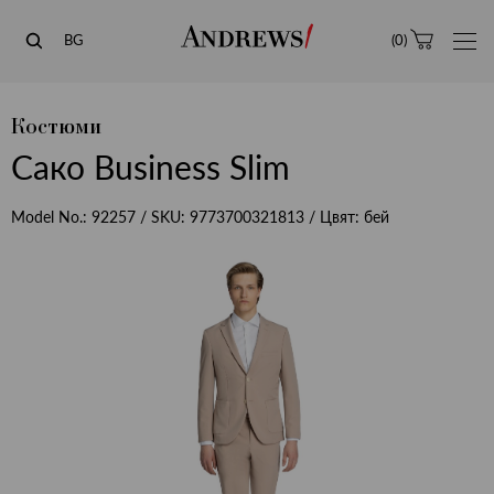
Andrews
BG
(
0
)
Костюми
Сако Business Slim
Model No.:
92257
/ SKU:
9773700321813
/ Цвят:
бей