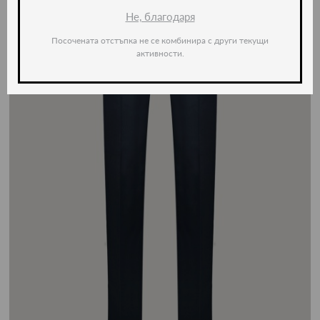
Не, благодаря
Посочената отстъпка не се комбинира с други текущи
активности.