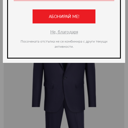
Ние препоръчваме
АБОНИРАЙ МЕ!
-50%
Не, благодаря
Посочената отстъпка не се комбинира с други текущи
активности.