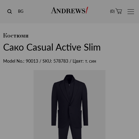
Andrews
BG
(
0
)
Костюми
Сако Casual Active Slim
Model No.:
90013
/ SKU:
578783
/ Цвят:
т. син