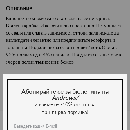
Описание
Едноцветно мъжко сако със сваляща се петурина.
Вталена кройка. Изключително практично. Петурината
се сваля или слага в зависимост от това дали искате да
изглеждате елегантно или предпочитате комфорта и
топлината. Подходящо за сезон пролет / лято. Състав :
92 % полиамид и 8 % спандекс. Предлага се в цветовете
: черен, зелен, тъмносин и бежов
Материал и грижа
Материал:
Абонирайте се за бюлетина на
Andrews/
и вземете -10% отстъпка
при първа поръчка!