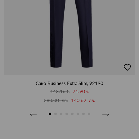
бави
добав
в
бими
люби
Сако Business Extra Slim, 92190
143.16 €
71.90 €
280.00 лв.
140.62 лв.