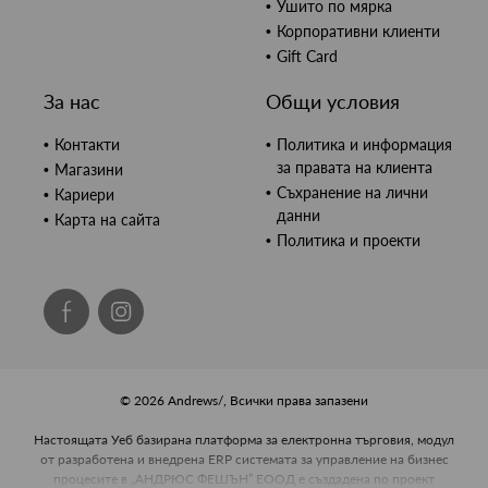
Ушито по мярка
Корпоративни клиенти
Gift Card
За нас
Общи условия
Контакти
Политика и информация
за правата на клиента
Магазини
Съхранение на лични
Кариери
данни
Карта на сайта
Политика и проекти
© 2026 Andrews/, Всички права запазени
Настоящата Уеб базирана платформа за електронна търговия, модул
от разработена и внедрена ERP системата за управление на бизнес
процесите в „АНДРЮС ФЕШЪН” ЕООД е създадена по проект