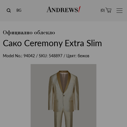
Andrews
BG
(
0
)
Официално облекло
Сако Ceremony Extra Slim
Model No.:
94042
/ SKU:
548897
/ Цвят:
бежов