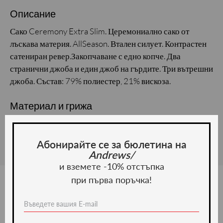
Описание
Сако Ceremony Extra Slim. Церемониално сако от
лъскава материя. AllSeason. Втален силует. Контрастен
сатениран ревер.Закопчаване с едно копче. Два
странични джоба и един джоб на гърдите. Три вътрешни
джоба. Състав: 79% полиестер, 21% вискоза.
Материал и грижа
Материал:
Абонирайте се за бюлетина на
Andrews/
и вземете -10% отстъпка
при първа поръчка!
Ние препоръчваме