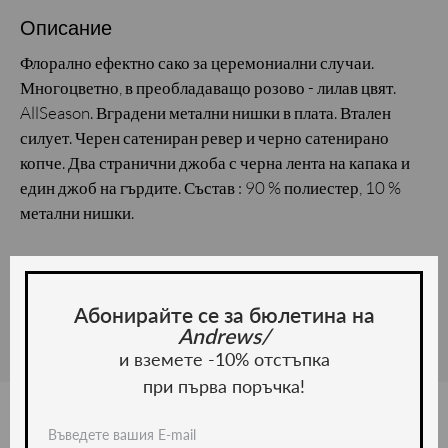
Описание
Флорално ефектно сако за церемониални случаи.
Многоцветно, в преобладаващо розово - лилав цвят.
AllSeason. Вградени метални нишки в плата. Втален
силует. Черен сатениран ревер и черно сатенирано
копче. Два странични джоба с черна лента на капака и
един джоб на гърдите. Състав : 90 % полиестер, 10 %
метални нишки.
Материал и грижа
Материал:
Абонирайте се за бюлетина на
Andrews/
и вземете -10% отстъпка
при първа поръчка!