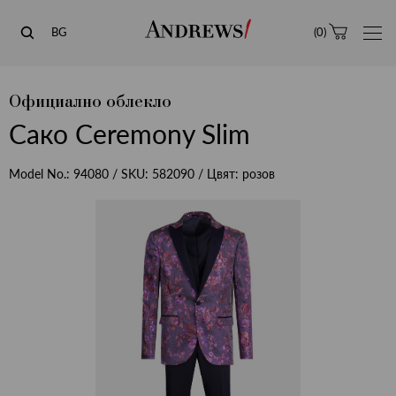
Andrews
BG
(
0
)
Официално облекло
Сако Ceremony Slim
Model No.:
94080
/ SKU:
582090
/ Цвят:
розов