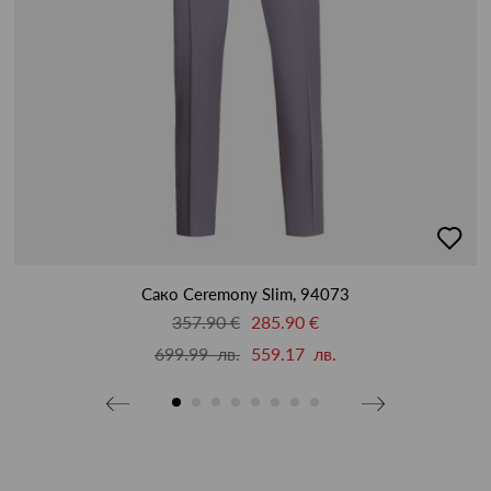
бави
добав
в
бими
люби
Сако Ceremony Slim, 94073
357.90 €
285.90 €
699.99 лв.
559.17 лв.