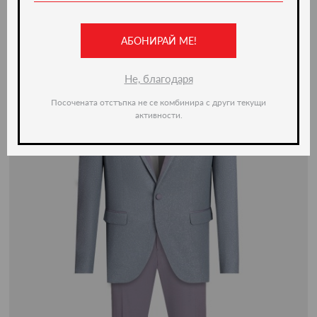
Ние препоръчваме
АБОНИРАЙ МЕ!
-20%
Не, благодаря
Посочената отстъпка не се комбинира с други текущи
активности.