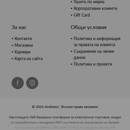
Ушито по мярка
Корпоративни клиенти
Gift Card
За нас
Общи условия
Контакти
Политика и информация
за правата на клиента
Магазини
Съхранение на лични
Кариери
данни
Карта на сайта
Политика и проекти
© 2026 Andrews/, Всички права запазени
Настоящата Уеб базирана платформа за електронна търговия, модул
от разработена и внедрена ERP системата за управление на бизнес
процесите в „АНДРЮС ФЕШЪН” ЕООД е създадена по проект