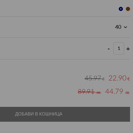
-
+
22.90
45.97
€
€
44.79
89.91
лв.
лв.
ДОБАВИ В КОШНИЦА