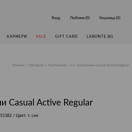
Вход
Любими (
0
)
Кошница (
0
)
КАРИЕРИ
SALE
GIFT CARD
LABONTE.BG
Начало
Облекло
Панталони
Сп. панталони Casual Active Regular
и Casual Active Regular
55382
/ Цвят:
т. син