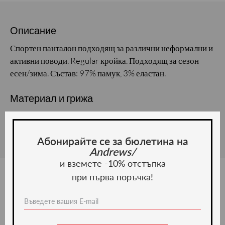
Описание
Спортен панталон подходящ за различни неформални и
активни поводи. Regular кройка. Подходящ за сезон
есен/зима. Състав: 97% памук, 3% еластан.
Материал и грижа
Материал:
Абонирайте се за бюлетина на
Andrews/
и вземете -10% отстъпка
при първа поръчка!
Ние препоръчваме