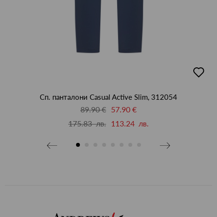
добав
бави
в
люби
бими
Сп. панталони Casual Active Slim, 312054
89.90 €
57.90 €
175.83 лв.
113.24 лв.