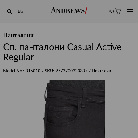
Andrews
BG
(
0
)
Панталони
Сп. панталони Casual Active
Regular
Model No.:
315010
/ SKU:
9773700320307
/ Цвят:
сив