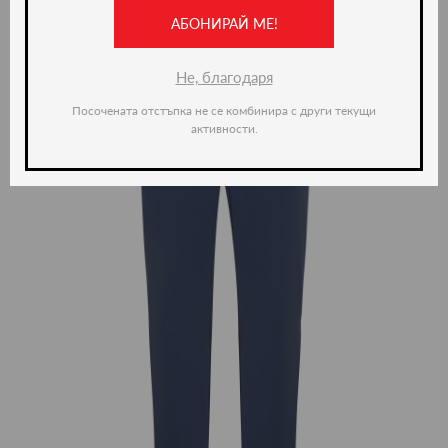
ново -36%
АБОНИРАЙ МЕ!
Не, благодаря
Посочената отстъпка не се комбинира с други текущи
активности.