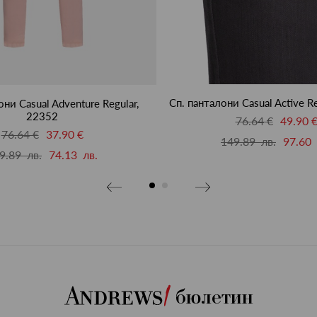
Сп. панталони Casual Active R
они Casual Adventure Regular,
22352
76.64 €
49.90 
76.64 €
37.90 €
149.89 лв.
97.60 
9.89 лв.
74.13 лв.
бюлетин