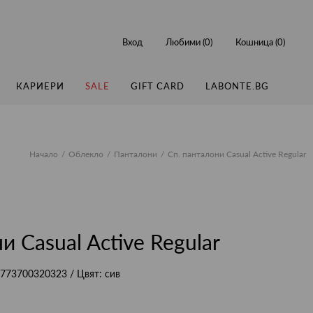
Вход
Любими (
0
)
Кошница (
0
)
КАРИЕРИ
SALE
GIFT CARD
LABONTE.BG
Начало
Облекло
Панталони
Сп. панталони Casual Active Regular
и Casual Active Regular
773700320323
/ Цвят:
сив