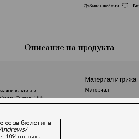
Добави в любими
Ви
Описание на продукта
Материал и грижа
Материал:
мални и активни
н/зима. Състав: 98%
е се за бюлетина
Andrews/
е -10% отстъпка