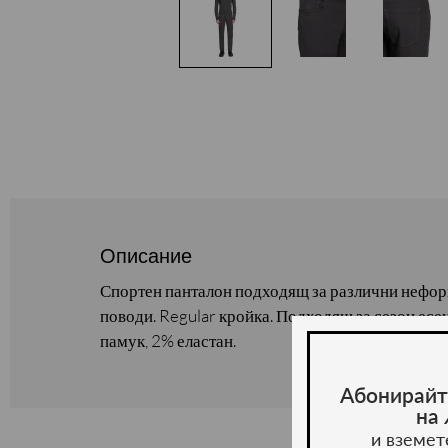
Описание
Спортен панталон подходящ за различни нефор
поводи. Regular кройка. Подходящ за сезон есе
памук, 2% еластан.
Абонирайт
на
и вземет