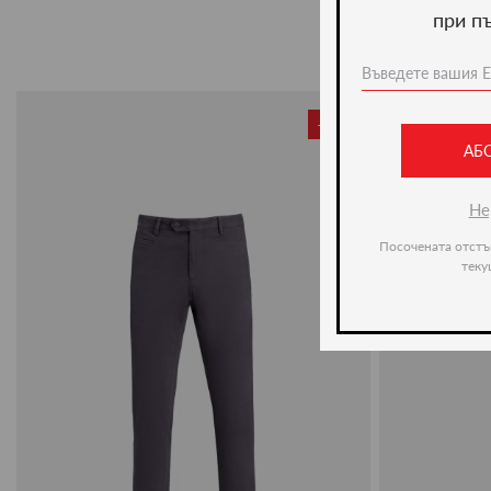
при п
-49%
АБ
Не
Посочената отстъ
теку