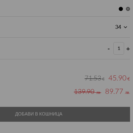
-
+
45.90
71.53
€
€
89.77
139.90
лв.
лв.
ДОБАВИ В КОШНИЦА