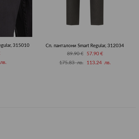
egular, 315010
Сп. панталони Smart Regular, 312034
€
89.90 €
57.90 €
лв.
175.83 лв.
113.24 лв.