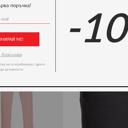
ърва поръчка!
-1
Ние препоръчваме
-51%
ОНИРАЙ МЕ!
, благодаря
пка не се комбинира с други
щи активности.