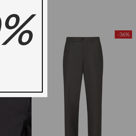
0%
ново -35%
-36%