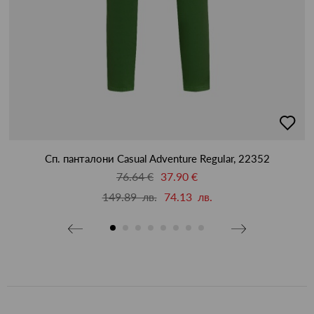
бави
добав
в
бими
люби
Сп. панталони Casual Adventure Regular, 22352
76.64 €
37.90 €
149.89 лв.
74.13 лв.