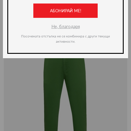
АБОНИРАЙ МЕ!
-51%
Не, благодаря
Посочената отстъпка не се комбинира с други текущи
активности.