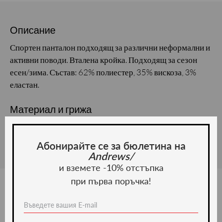
Описание
Спортен панталон подходящ за различни неформални и
активни поводи. Вталена кройка. Подходящ за сезон
есен/зима. Състав: 62% полиестер, 35% вискоза, 3%
еластан.
Материал и грижа
Материал:
Абонирайте се за бюлетина на
Andrews/
и вземете -10% отстъпка
при първа поръчка!
Ние препоръчваме