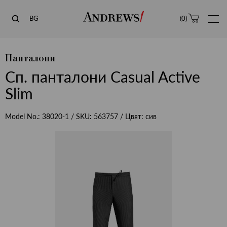
Andrews
BG
(
0
)
Панталони
Сп. панталони Casual Active
Slim
Model No.:
38020-1
/ SKU:
563757
/ Цвят:
сив