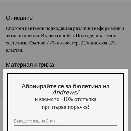
Описание
Спортен панталон подходящ за различни неформални и
активни поводи. Вталена кройка. Подходящ за сезон
есен/зима. Състав: 77% полиестер, 21% вискоза, 2%
еластан.
Материал и грижа
Материал:
Абонирайте се за бюлетина на
Andrews/
и вземете -10% отстъпка
при първа поръчка!
Ние препоръчваме