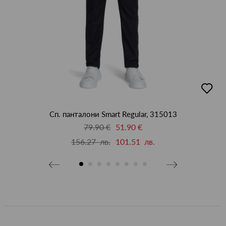
бави
добав
в
бими
люби
Сп. панталони Smart Regular, 315013
79.90 €
51.90 €
156.27 лв.
101.51 лв.