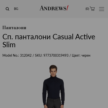
Andrews
BG
(
0
)
Панталони
Сп. панталони Casual Active
Slim
Model No.:
312042
/ SKU:
9773700319493
/ Цвят:
черен