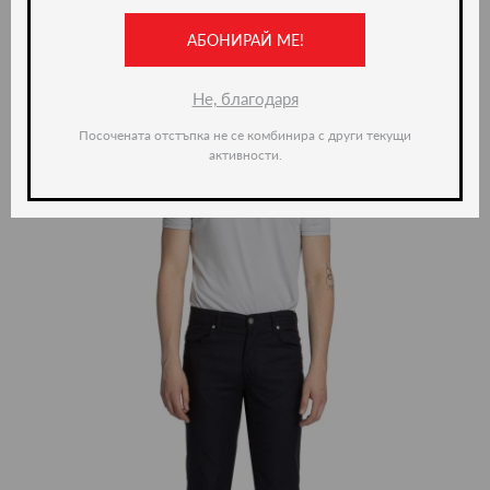
АБОНИРАЙ МЕ!
ново -35%
Не, благодаря
Посочената отстъпка не се комбинира с други текущи
активности.