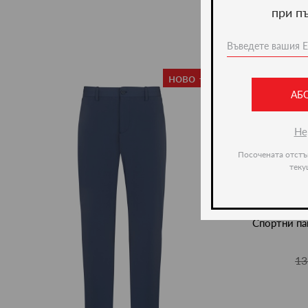
при п
ново -36%
АБ
Не
Посочената отстъ
теку
Спортни па
13