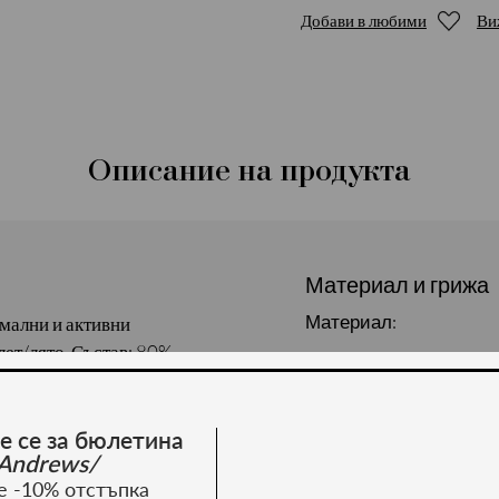
Добави в любими
Ви
Описание на продукта
Материал и грижа
Материал:
мални и активни
лет/лято. Състав: 80%
е се за бюлетина
Andrews/
е -10% отстъпка