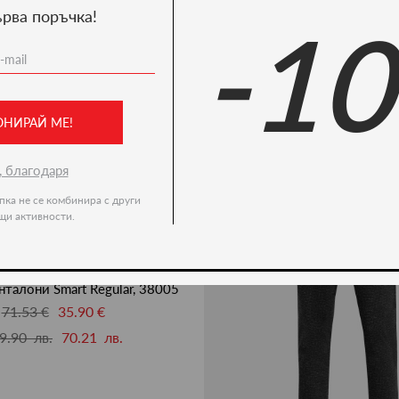
ърва поръчка!
-1
Ние препоръчваме
-50%
ОНИРАЙ МЕ!
, благодаря
пка не се комбинира с други
щи активности.
нталони Smart Regular, 38005
71.53 €
35.90 €
9.90 лв.
70.21 лв.