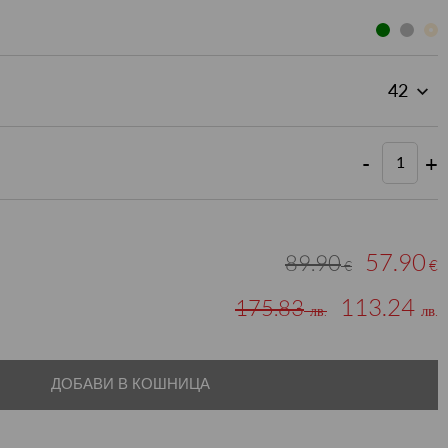
-
+
57.90
89.90
€
€
113.24
175.83
лв.
лв.
ДОБАВИ В КОШНИЦА