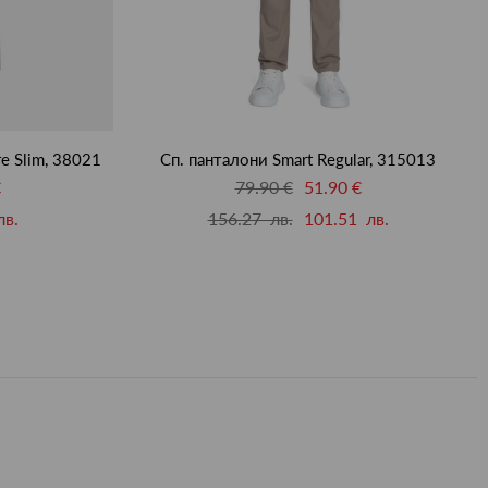
e Slim, 38021
Сп. панталони Smart Regular, 315013
€
79.90 €
51.90 €
лв.
156.27 лв.
101.51 лв.