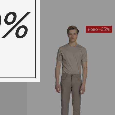
0%
-49%
ново -35%