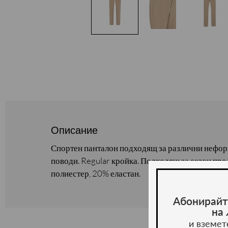
Описание
Спортен панталон подходящ за различни нефор
поводи. Regular кройка. Подходящ за сезон про
полиестер, 20% еластан.
Абонирайт
на
и вземет