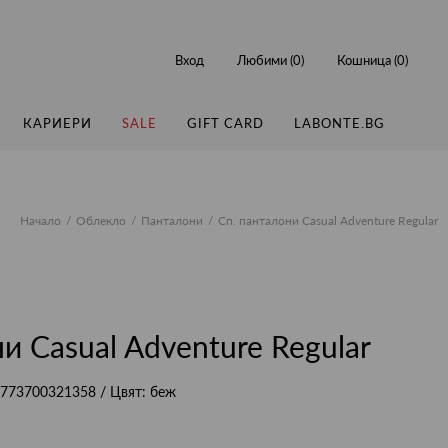
Вход
Любими (
0
)
Кошница (
0
)
КАРИЕРИ
SALE
GIFT CARD
LABONTE.BG
Начало
Облекло
Панталони
Сп. панталони Casual Adventure Regular
и Casual Adventure Regular
773700321358
/ Цвят:
беж