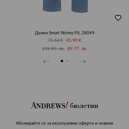
бави
добав
в
бими
люби
Дънки Smart Skinny Fit, 28049
71.53 €
45.90 €
139.90 лв.
89.77 лв.
бюлетин
Абонирайте се за ексклузивни оферти и новини