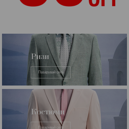
Категории
Ризи
Пазарувай сега
Костюми
Пазарувай сега