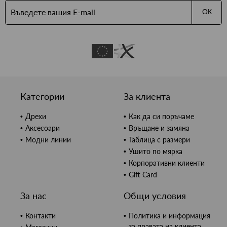
ОК
Категории
За клиента
Дрехи
Как да си поръчаме
Аксесоари
Връщане и замяна
Модни линии
Таблица с размери
Ушито по мярка
Корпоративни клиенти
Gift Card
За нас
Общи условия
Контакти
Политика и информация
за правата на клиента