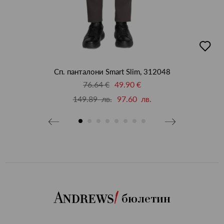
бави
добав
в
бими
люби
Сп. панталони Smart Slim, 312048
76.64 €
49.90 €
149.89 лв.
97.60 лв.
бюлетин