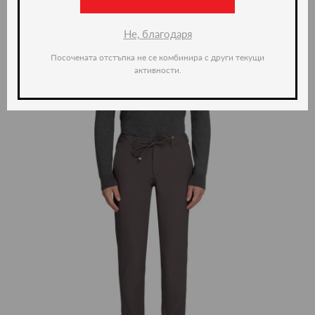
Не, благодаря
Посочената отстъпка не се комбинира с други текущи
активности.