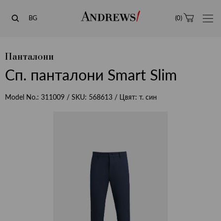
Andrews
BG
(
0
)
Панталони
Сп. панталони Smart Slim
Model No.:
311009
/ SKU:
568613
/ Цвят:
т. син