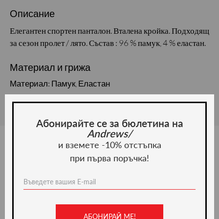
Описание
Елегантен спортен панталон. Вталена кройка. Подходящ
за сезон пролет / лято. Състав : 96 % памук, 4 % еластан.
Материал и грижа
Материал: Памук, Еластан
Абонирайте се за бюлетина на
Andrews/
и вземете -10% отстъпка
при първа поръчка!
Ние препоръчваме
ново -35%
АБОНИРАЙ МЕ!