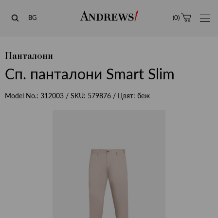
Andrews
BG
(
0
)
Панталони
Сп. панталони Smart Slim
Model No.:
312003
/ SKU:
579876
/ Цвят:
беж