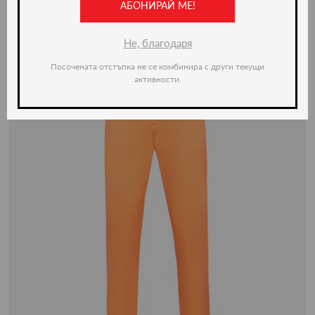
АБОНИРАЙ МЕ!
Не, благодаря
Посочената отстъпка не се комбинира с други текущи
активности.