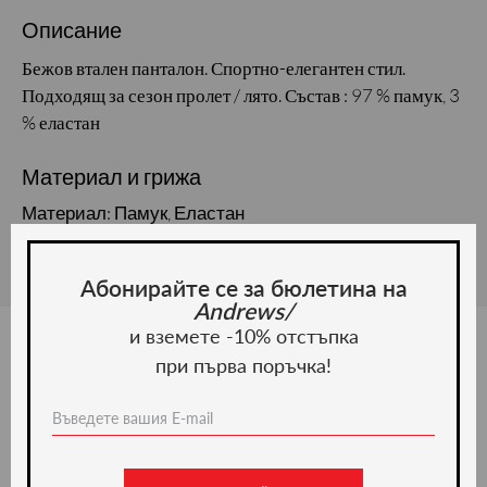
Описание
Бежов втален панталон. Спортно-елегантен стил.
Подходящ за сезон пролет / лято. Състав : 97 % памук, 3
% еластан
Материал и грижа
Материал: Памук, Еластан
Абонирайте се за бюлетина на
Andrews/
и вземете -10% отстъпка
при първа поръчка!
Ние препоръчваме
-51%