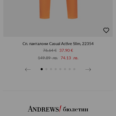
бави
добав
в
бими
люби
Сп. панталони Casual Active Slim, 22354
76.64 €
37.90 €
149.89 лв.
74.13 лв.
бюлетин