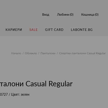
Вход
Любими (
0
)
Кошница (
0
)
КАРИЕРИ
SALE
GIFT CARD
LABONTE.BG
Начало
Облекло
Панталони
Спортни панталони Casual Regular
талони Casual Regular
0727
/ Цвят:
зелен