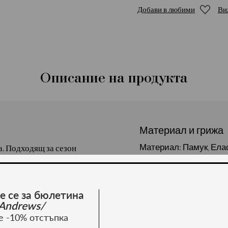
Добави в любими
Ви
Описание на продукта
Материал и грижа
Материал: Памук, Ела
а. Подходящ за сезон
 2 % еластан
е се за бюлетина
Andrews/
е -10% отстъпка