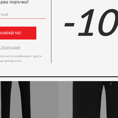
ърва поръчка!
-1
Ние препоръчваме
-50%
ОНИРАЙ МЕ!
, благодаря
пка не се комбинира с други
щи активности.