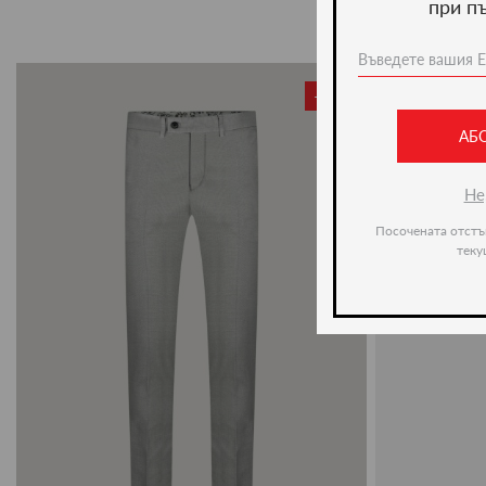
при п
-50%
АБ
Не
Посочената отстъ
теку