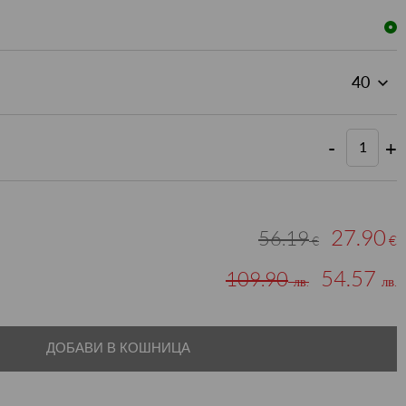
-
+
27.90
56.19
€
€
54.57
109.90
лв.
лв.
ДОБАВИ В КОШНИЦА