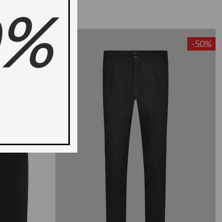
0%
-35%
-50%