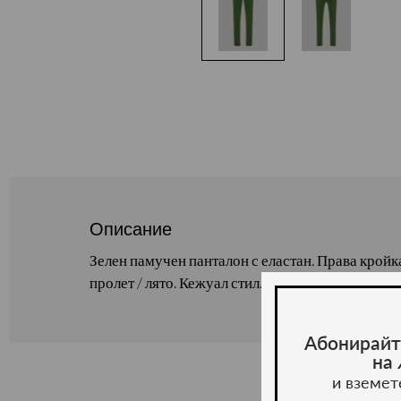
Описание
Зелен памучен панталон с еластан. Права кройк
пролет / лято. Кежуал стил. Състав : 98 % памук,
Абонирайт
на
и вземет