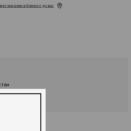
жте магазин в близост до вас
стан