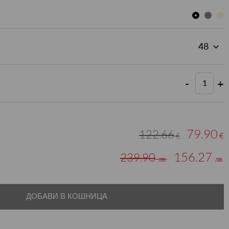
-
+
79.90
122.66
€
€
156.27
239.90
лв.
лв.
ДОБАВИ В КОШНИЦА