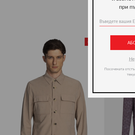
при п
-35%
АБ
Не
Посочената отстъ
теку