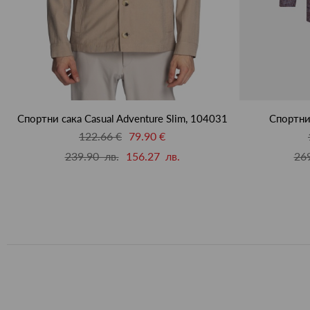
Спортни сака Casual Adventure Slim, 104031
Спортни 
122.66 €
79.90 €
239.90 лв.
156.27 лв.
269