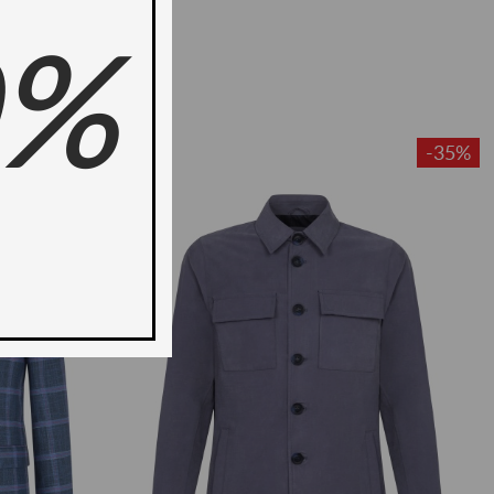
0%
-50%
-35%