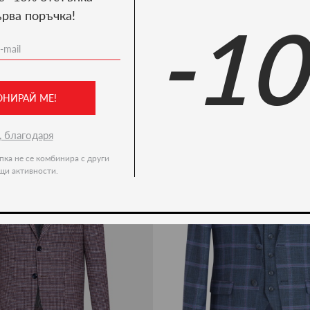
ърва поръчка!
-1
Ние препоръчваме
-50%
ОНИРАЙ МЕ!
, благодаря
пка не се комбинира с други
щи активности.