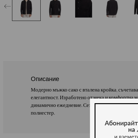
Описание
Модерно мъжко сако с вталена кройка, съчетав
елегантност. Изработено от мека и комфортна м
динамично ежедневие. Сезон : пролет / лято. С
полиестер.
Абонирайт
на
и вземет