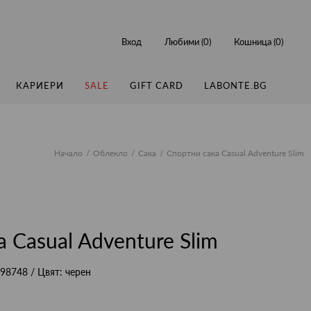
Вход
Любими (
0
)
Кошница (
0
)
КАРИЕРИ
SALE
GIFT CARD
LABONTE.BG
Начало
Облекло
Сака
Спортни сака Casual Adventure Slim
 Casual Adventure Slim
98748
/ Цвят:
черен