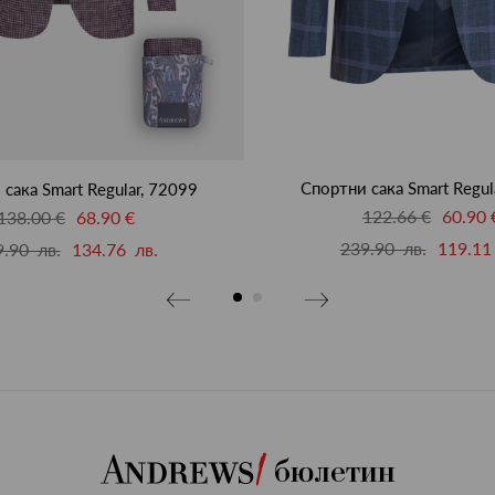
Спортни сака Smart Regul
сака Smart Regular, 72099
122.66 €
60.90 
138.00 €
68.90 €
239.90 лв.
119.11
.90 лв.
134.76 лв.
бюлетин