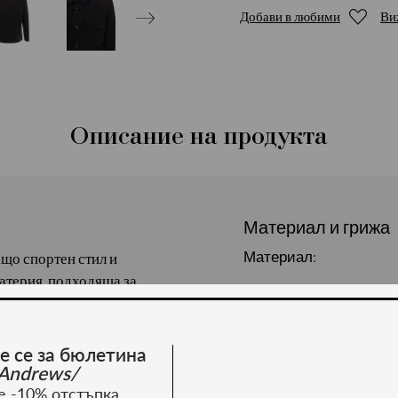
Добави в любими
Ви
Описание на продукта
Материал и грижа
Материал:
ащо спортен стил и
атерия, подходяща за
ъстав: 90% район, 10%
е се за бюлетина
Andrews/
е -10% отстъпка