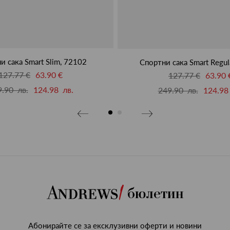
и сака Smart Slim, 72102
Спортни сака Smart Regul
127.77 €
63.90 €
127.77 €
63.90 
.90 лв.
124.98 лв.
249.90 лв.
124.98
бюлетин
Абонирайте се за ексклузивни оферти и новини