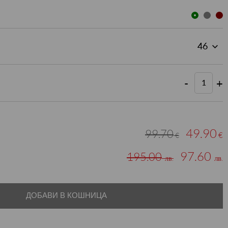
-
+
49.90
99.70
€
€
97.60
195.00
лв.
лв.
ДОБАВИ В КОШНИЦА