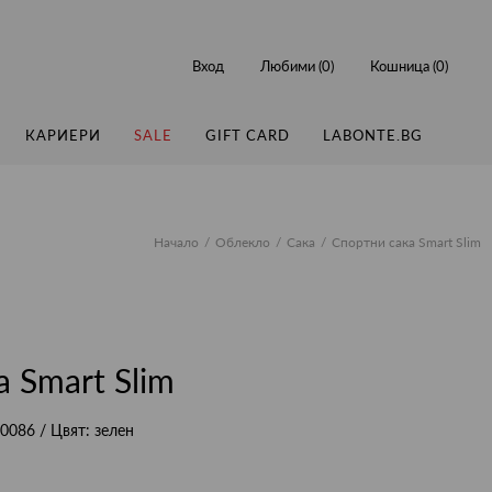
Вход
Любими (
0
)
Кошница (
0
)
КАРИЕРИ
SALE
GIFT CARD
LABONTE.BG
Начало
Облекло
Сака
Спортни сака Smart Slim
 Smart Slim
0086
/ Цвят:
зелен