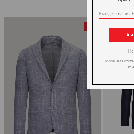
-50%
АБ
Не
Посочената отстъ
теку