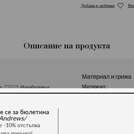
Добави в любими
Ви
Описание на продукта
Материал и грижа
Материал:
im 72023. Изработено е
размер 46-60.
е се за бюлетина
Andrews/
е -10% отстъпка
ърва поръчка!