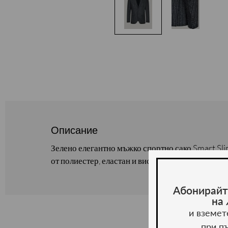
Описание
Зелено елегантно мъжко спортно сако Smart Sl
от полиестер, еластан и вискоза. Предлага се в 
Абонирайт
на
и вземет
при п