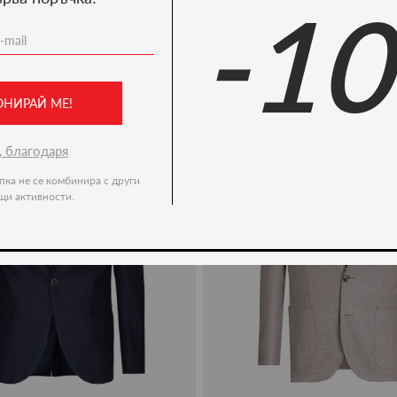
-1
Ние препоръчваме
-50%
ОНИРАЙ МЕ!
, благодаря
пка не се комбинира с други
щи активности.