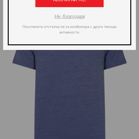
Не, благодаря
Посочената отстъпка не се комбинира с други текущи
активности.