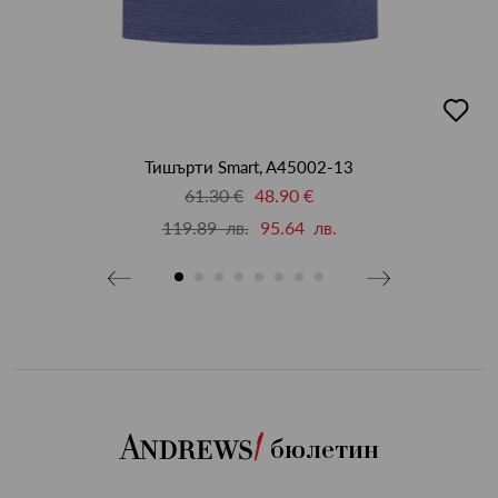
бави
добав
в
бими
люби
Тишърти Smart, A45002-13
61.30 €
48.90 €
119.89 лв.
95.64 лв.
бюлетин