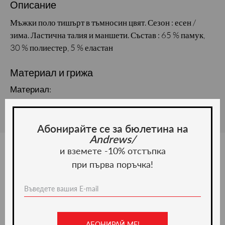
Описание
Мъжки поло тишърт в тъмносин цвят. Сезон : есен /
зима. Ластична талия и маншети. Състав : 65 % памук,
30 % полиестер, 5 % еластан
Материал и грижа
Материал:
Абонирайте се за бюлетина на
Andrews/
и вземете -10% отстъпка
при първа поръчка!
Ние препоръчваме
-20%
АБОНИРАЙ МЕ!