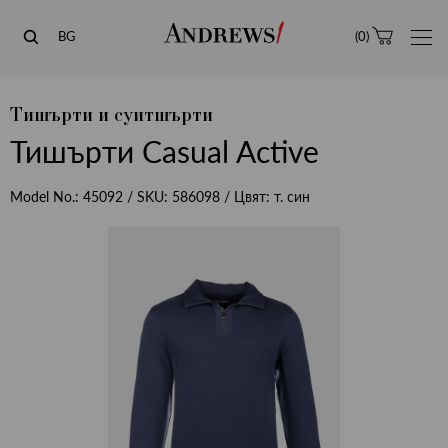
Andrews
BG
(
0
)
Тишърти и суитшърти
Тишърти Casual Active
Model No.:
45092
/ SKU:
586098
/ Цвят:
т. син