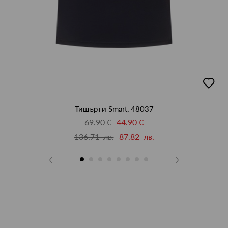
бави
добав
в
бими
люби
Тишърти Smart, 48037
69.90 €
44.90 €
136.71 лв.
87.82 лв.