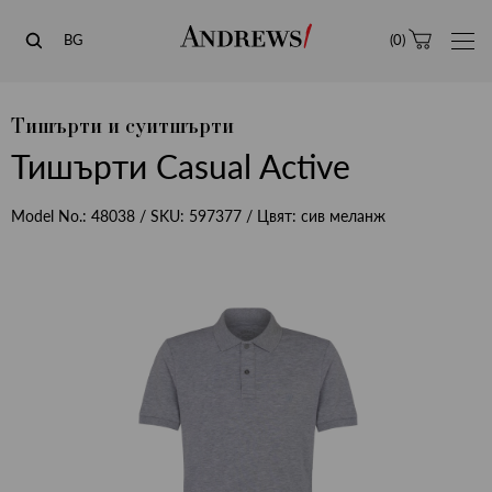
Andrews
BG
(
0
)
Тишърти и суитшърти
Тишърти Casual Active
Model No.:
48038
/ SKU:
597377
/ Цвят:
сив меланж