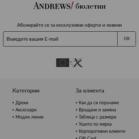
бюлетин
Абонирайте се за ексклузивни оферти и новини
ОК
Категории
За клиента
Дрехи
Как да си поръчаме
Аксесоари
Връщане и замяна
Модни линии
Таблица с размери
Ушито по мярка
Корпоративни клиенти
Gift Card