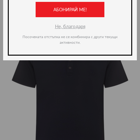
АБОНИРАЙ МЕ!
-36%
Не, благодаря
Посочената отстъпка не се комбинира с други текущи
активности.