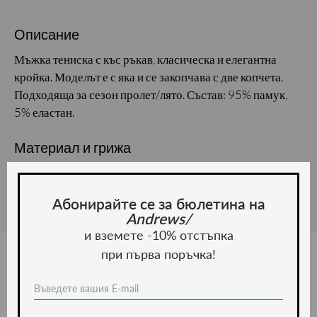
Описание
Мъжка тениска с къс ръкав, класическа и елегантна
кройка. Моделът е с яка и се закопчава с две копчета.
Подходяща за сезон пролет/лято. Състав: 95% памук,
5% еластан.
Материал и грижа
Материал: Памук, Еластан
Абонирайте се за бюлетина на
Andrews/
и вземете -10% отстъпка
при първа поръчка!
Ние препоръчваме