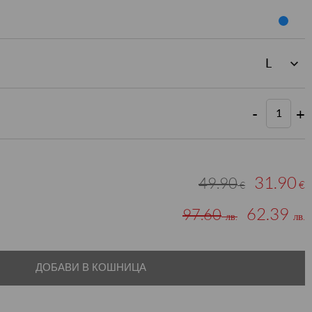
-
+
31.90
49.90
€
€
62.39
97.60
лв.
лв.
ДОБАВИ В КОШНИЦА