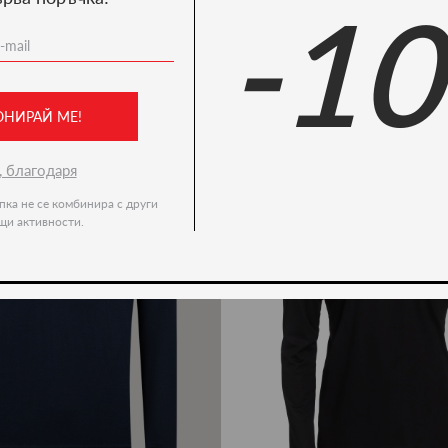
-1
Ние препоръчваме
-49%
ОНИРАЙ МЕ!
, благодаря
пка не се комбинира с други
щи активности.