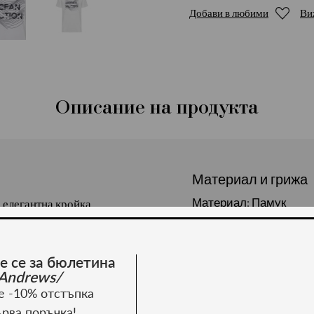
Добави в любими
Ви
Описание на продукта
Материал и грижа
Материал: Памук
 елегантна кройка.
 памук.
е се за бюлетина
Andrews/
е -10% отстъпка
ърва поръчка!