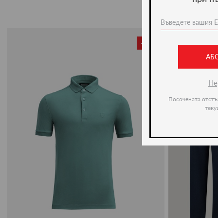
-50%
АБ
Не
Посочената отстъ
теку