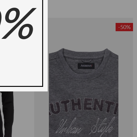
0%
ново -35%
-50%