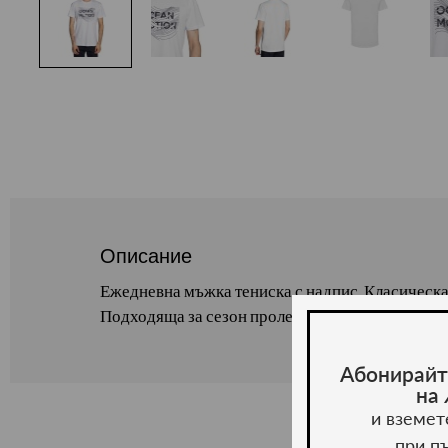
Описание
Ежедневна мъжка тениска с надпис. Класическа
Подходяща за сезон пролет/лято. Състав: 100%
Абонирайт
на
и вземет
при п