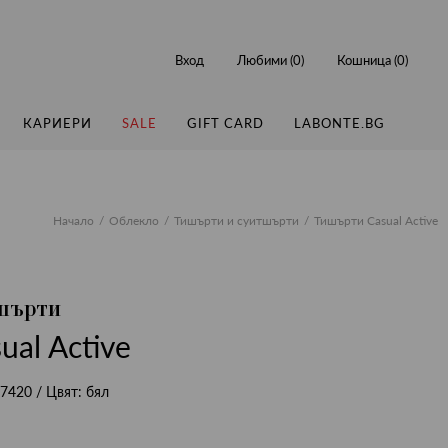
Вход
Любими (
0
)
Кошница (
0
)
КАРИЕРИ
SALE
GIFT CARD
LABONTE.BG
Начало
Облекло
Тишърти и суитшърти
Тишърти Casual Active
шърти
al Active
7420
/ Цвят:
бял