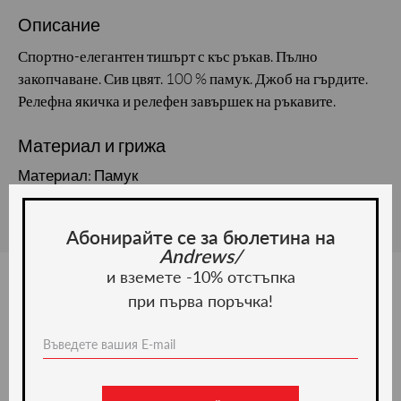
Описание
Спортно-елегантен тишърт с къс ръкав. Пълно
закопчаване. Сив цвят. 100 % памук. Джоб на гърдите.
Релефна якичка и релефен завършек на ръкавите.
Материал и грижа
Материал: Памук
Абонирайте се за бюлетина на
Andrews/
и вземете -10% отстъпка
при първа поръчка!
Ние препоръчваме
-50%