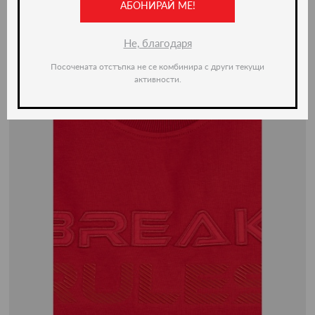
АБОНИРАЙ МЕ!
Не, благодаря
Посочената отстъпка не се комбинира с други текущи
активности.