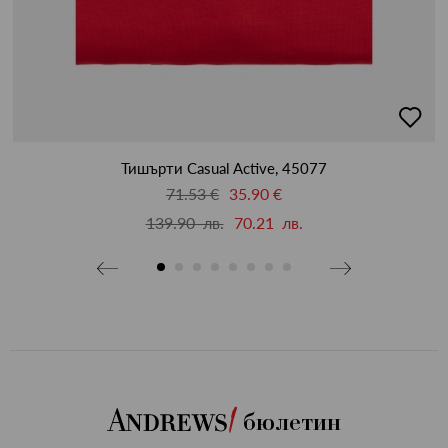
бави
добав
в
бими
люби
Тишърти Casual Active, 45077
71.53 €
35.90 €
139.90 лв.
70.21 лв.
бюлетин