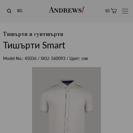
Andrews
BG
(
0
)
Тишърти и суитшърти
Тишърти Smart
Model No.:
45036
/ SKU:
560093
/ Цвят:
сив