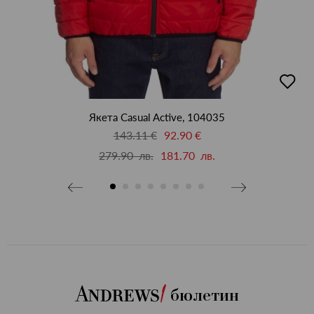
добав
бави
в
люби
бими
Якета Casual Active, 104035
143.11 €
92.90 €
279.90 лв.
181.70 лв.
бюлетин