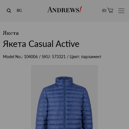
Andrews
BG
(
0
)
Якета
Якета Casual Active
Model No.:
104006
/ SKU:
573321
/ Цвят:
парламент