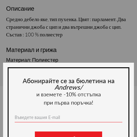
Описание
Средно дебело яке, тип пухенка. Цвят : парламент. Два
странични джоба с цип и два вътрешни джоба с цип.
Състав : 100 % полиестер
Материал и грижа
Материал: Полиестер
Абонирайте се за бюлетина на
Andrews/
и вземете -10% отстъпка
при първа поръчка!
Ние препоръчваме
ново -35%