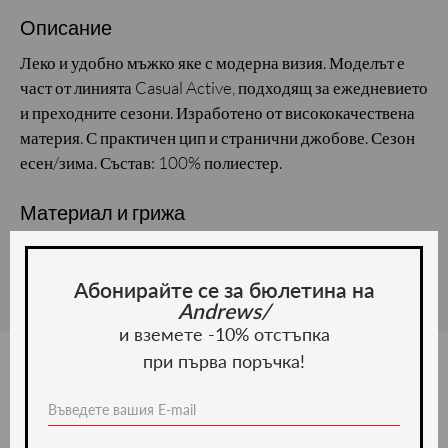
Описание
Леко и удобно мъжко яке с модерна визия. Моделът е
част от линията Casual Active, подходящ за ежедневието
и преходните сезони. Изработено от висококачествена
материя. С практичен цип и странични джобове. Сезон
есен/зима. Състав: 100% полиестер.
Материал и грижа
Материал: Полиестер
Абонирайте се за бюлетина на
Andrews/
и вземете -10% отстъпка
при първа поръчка!
Ние препоръчваме