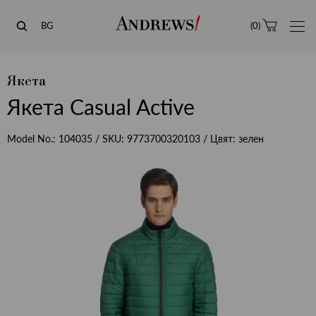
Andrews
BG
(
0
)
Якета
Якета Casual Active
Model No.:
104035
/ SKU:
9773700320103
/ Цвят:
зелен