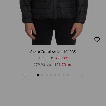
бави
добав
в
бими
люби
Якета Casual Active, 104035
143.11 €
92.90 €
279.90 лв.
181.70 лв.