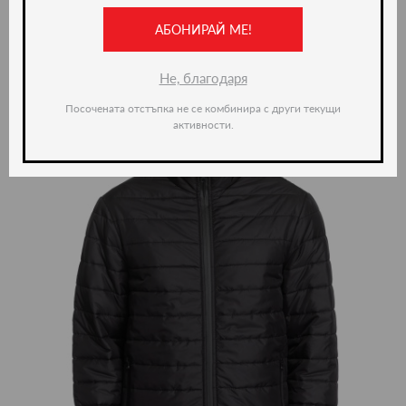
АБОНИРАЙ МЕ!
ново -35%
Не, благодаря
Посочената отстъпка не се комбинира с други текущи
активности.