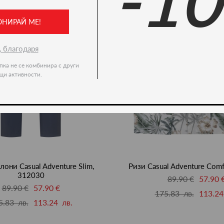
-1
ОНИРАЙ МЕ!
, благодаря
пка не се комбинира с други
щи активности.
лони Casual Adventure Slim,
Ризи Casual Adventure Comf
312030
89.90 €
57.90 
89.90 €
57.90 €
175.83 лв.
113.24
5.83 лв.
113.24 лв.