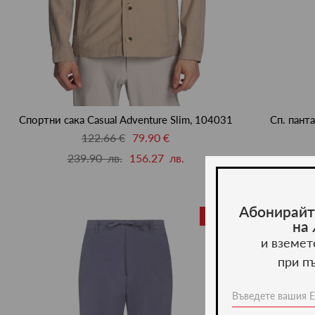
Спортни сака Casual Adventure Slim, 104031
Сп. панта
122.66 €
79.90 €
239.90 лв.
156.27 лв.
17
Абонирайт
-36%
на
и вземет
при п