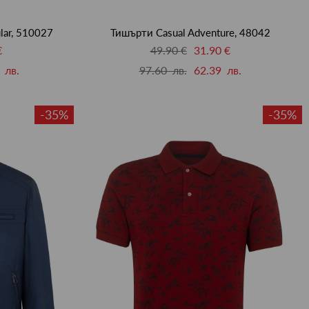
lar, 510027
Тишърти Casual Adventure, 48042
€
49.90 €
31.90 €
 лв.
97.60 лв.
62.39 лв.
-35%
-35%