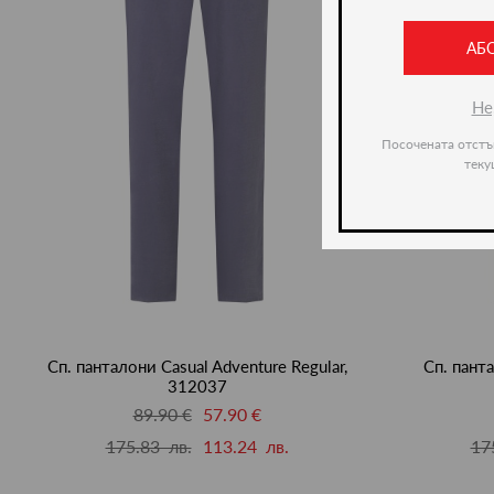
АБ
Не
Посочената отстъ
теку
Сп. панталони Casual Adventure Regular,
Сп. панта
312037
89.90 €
57.90 €
175.83 лв.
113.24 лв.
17