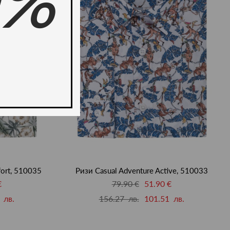
0%
ort, 510035
Ризи Casual Adventure Active, 510033
€
79.90 €
51.90 €
 лв.
156.27 лв.
101.51 лв.