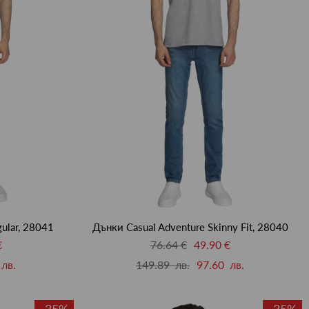
ular, 28041
Дънки Casual Adventure Skinny Fit, 28040
€
76.64 €
49.90 €
лв.
149.89 лв.
97.60 лв.
-35%
-35%