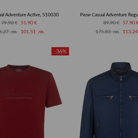
al Adventure Active, 510030
Ризи Casual Adventure Regu
79.90 €
51.90 €
89.90 €
57.90 
6.27 лв.
101.51 лв.
175.83 лв.
113.24
-36%