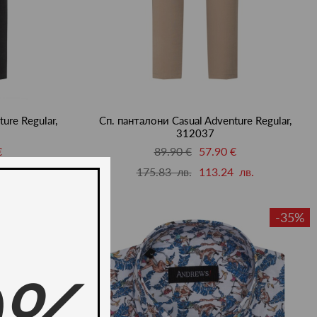
ure Regular,
Сп. панталони Casual Adventure Regular,
312037
€
89.90 €
57.90 €
 лв.
175.83 лв.
113.24 лв.
-36%
-35%