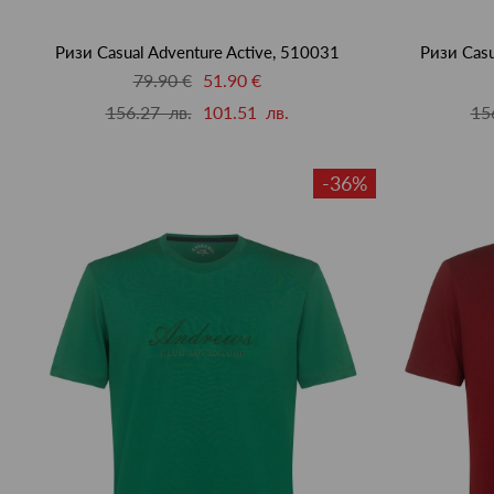
Ризи Casual Adventure Active, 510031
Ризи Casu
79.90 €
51.90 €
156.27 лв.
101.51 лв.
15
-36%