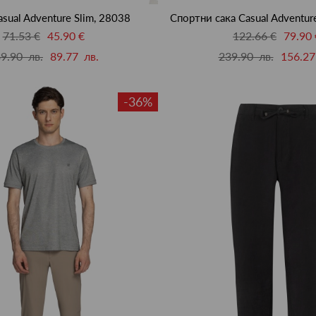
sual Adventure Slim, 28038
Спортни сака Casual Adventur
71.53 €
45.90 €
122.66 €
79.90 
9.90 лв.
89.77 лв.
239.90 лв.
156.27
-36%