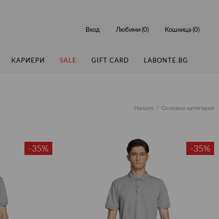
Вход
Любими (
0
)
Кошница (
0
)
КАРИЕРИ
SALE
GIFT CARD
LABONTE.BG
Начало
Основна категория
-35%
-35%