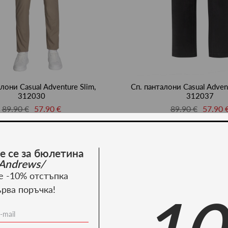
лони Casual Adventure Slim,
Сп. панталони Casual Advent
312030
312037
89.90 €
57.90 €
89.90 €
57.90 
5.83 лв.
113.24 лв.
175.83 лв.
113.24
е се за бюлетина
-36%
Andrews/
е -10% отстъпка
ърва поръчка!