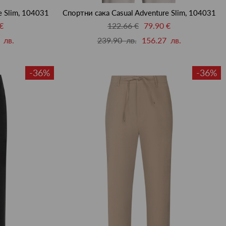
e Slim, 104031
Спортни сака Casual Adventure Slim, 104031
€
122.66 €
79.90 €
 лв.
239.90 лв.
156.27 лв.
-36%
-36%