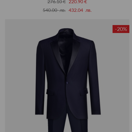
276.10 €
220.90 €
540.00 лв.
432.04 лв.
-20%