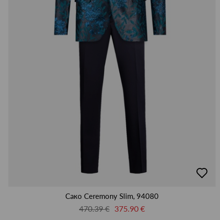
добав
в
люби
Сако Ceremony Slim, 94080
470.39 €
375.90 €