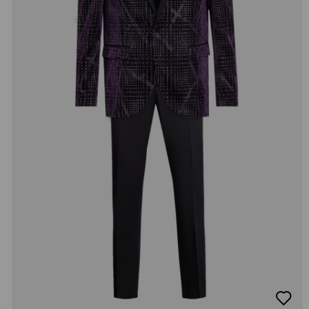
добав
в