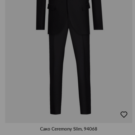
добав
в
люби
Сако Ceremony Slim, 94068