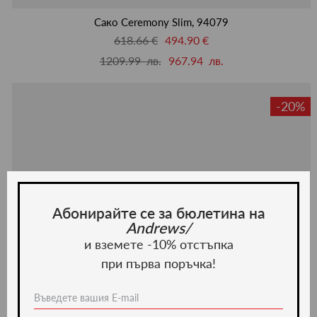
люби
Сако Ceremony Slim, 94079
618.66 €
494.90 €
1209.99 лв.
967.94 лв.
-20%
Абонирайте се за бюлетина на
Andrews/
и вземете -10% отстъпка
при първа поръчка!