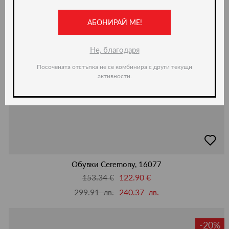
АБОНИРАЙ МЕ!
Не, благодаря
Посочената отстъпка не се комбинира с други текущи
активности.
добав
в
люби
Обувки Ceremony, 16077
153.34 €
122.90 €
299.91 лв.
240.37 лв.
-20%