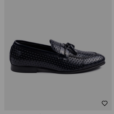
добав
в
люби