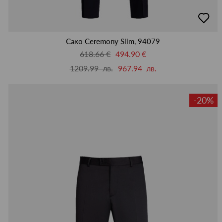
добав
в
люби
Сако Ceremony Slim, 94079
618.66 €
494.90 €
1209.99 лв.
967.94 лв.
-20%