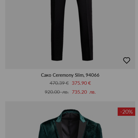
добав
в
люби
Сако Ceremony Slim, 94066
470.39 €
375.90 €
920.00 лв.
735.20 лв.
-20%