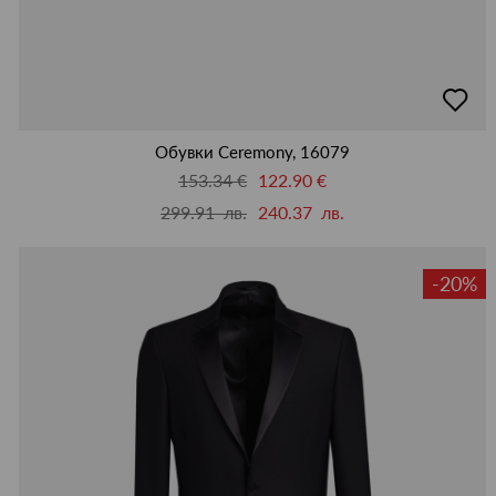
добав
в
люби
Обувки Ceremony, 16079
153.34 €
122.90 €
299.91 лв.
240.37 лв.
-20%