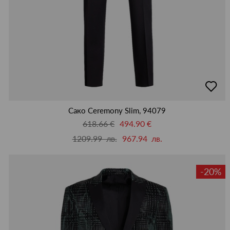
добав
в
люби
Сако Ceremony Slim, 94079
618.66 €
494.90 €
1209.99 лв.
967.94 лв.
-20%