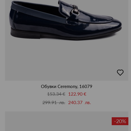
добав
в
люби
Обувки Ceremony, 16079
153.34 €
122.90 €
299.91 лв.
240.37 лв.
-20%