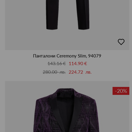
добав
в
люби
Панталони Ceremony Slim, 94079
143.16 €
114.90 €
280.00 лв.
224.72 лв.
-20%