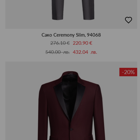
добав
в
люби
Сако Ceremony Slim, 94068
276.10 €
220.90 €
540.00 лв.
432.04 лв.
-20%