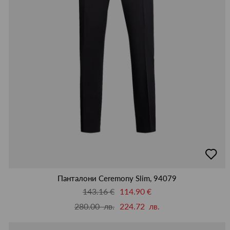
добав
в
люби
Панталони Ceremony Slim, 94079
143.16 €
114.90 €
280.00 лв.
224.72 лв.