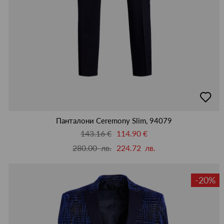
добав
в
люби
Панталони Ceremony Slim, 94079
143.16 €
114.90 €
280.00 лв.
224.72 лв.
-20%