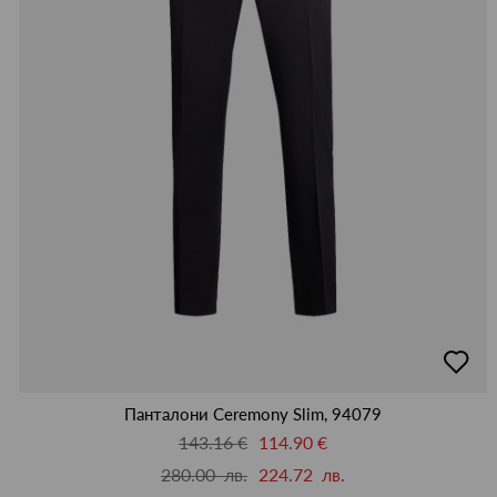
добав
в
люби
Панталони Ceremony Slim, 94079
143.16 €
114.90 €
280.00 лв.
224.72 лв.