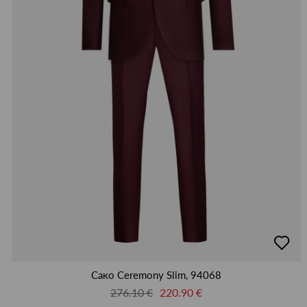
добав
в
люби
Сако Ceremony Slim, 94068
276.10 €
220.90 €