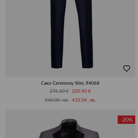
добав
в
люби
Сако Ceremony Slim, 94068
276.10 €
220.90 €
540.00 лв.
432.04 лв.
-20%