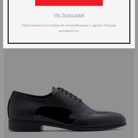
Не, благодаря
Посочената отстъпка не се комбинира с други текущи
активности.