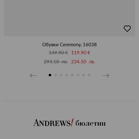
бави
добав
в
бими
люби
Обувки Ceremony, 16038
149.90 €
119.90 €
293.18 лв.
234.50 лв.
бюлетин