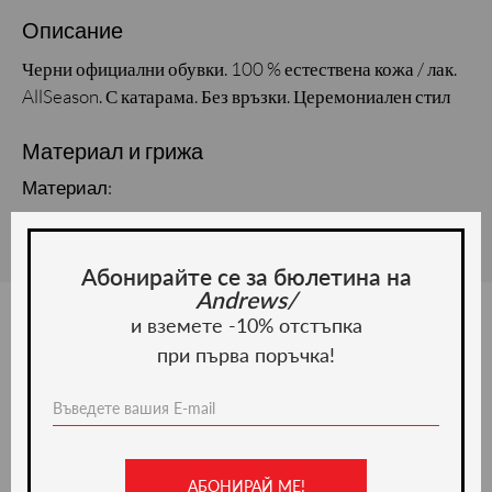
Описание
Черни официални обувки. 100 % естествена кожа / лак.
AllSeason. С катарама. Без връзки. Церемониален стил
Материал и грижа
Материал:
Абонирайте се за бюлетина на
Andrews/
и вземете -10% отстъпка
при първа поръчка!
Ние препоръчваме
-20%
АБОНИРАЙ МЕ!