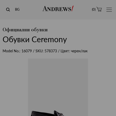
Andrews
BG
(
0
)
Официални обувки
Обувки Ceremony
Model No.:
16079
/ SKU:
578373
/ Цвят:
черен/лак