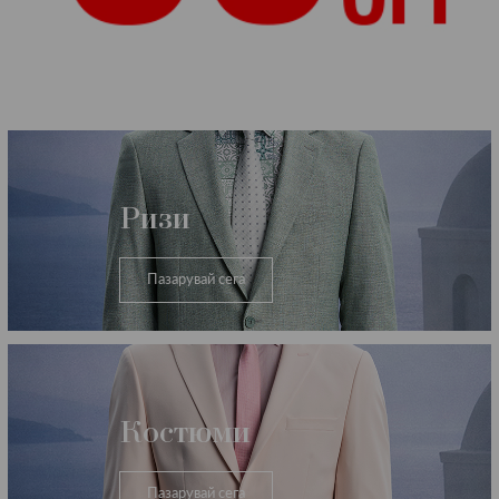
Категории
Ризи
Пазарувай сега
Костюми
Пазарувай сега