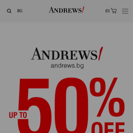
Andrews
BG
(
0
)