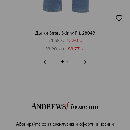
бави
добав
в
бими
люби
Дънки Smart Skinny Fit, 28049
71.53 €
45.90 €
139.90 лв.
89.77 лв.
бюлетин
Абонирайте се за ексклузивни оферти и новини