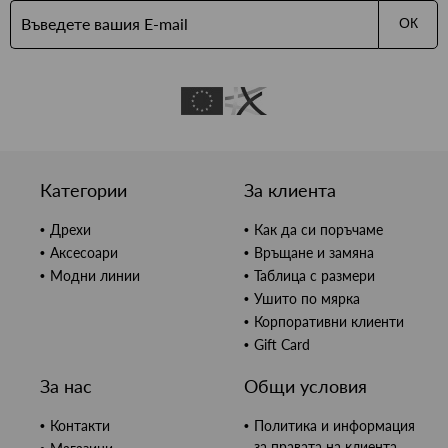
ОК
Категории
За клиента
Дрехи
Как да си поръчаме
Аксесоари
Връщане и замяна
Модни линии
Таблица с размери
Ушито по мярка
Корпоративни клиенти
Gift Card
За нас
Общи условия
Контакти
Политика и информация
за правата на клиента