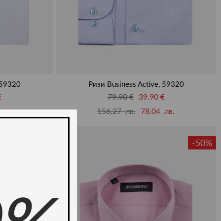
 59320
Ризи Business Active, 59320
€
79.90 €
39.90 €
лв.
156.27 лв.
78.04 лв.
-50%
-50%