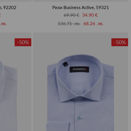
m, 92202
Ризи Business Active, 59321
€
69.90 €
34.90 €
лв.
136.71 лв.
68.26 лв.
-50%
-50%