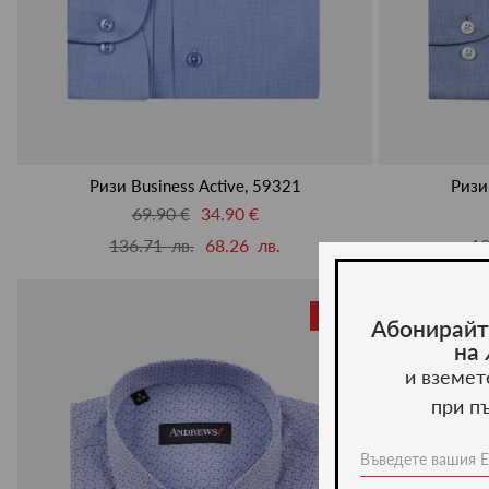
Ризи Business Active, 59321
Ризи
69.90 €
34.90 €
136.71 лв.
68.26 лв.
13
-50%
Абонирайт
на
и вземет
при п