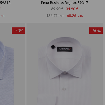
, 59318
Ризи Business Regular, 59317
€
69.90 €
34.90 €
лв.
136.71 лв.
68.26 лв.
-50%
-50%