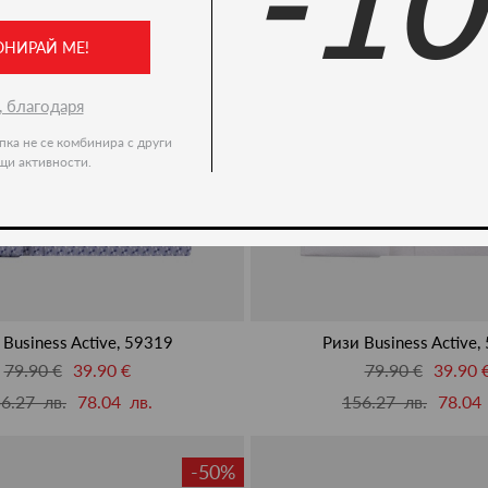
-1
ОНИРАЙ МЕ!
, благодаря
пка не се комбинира с други
щи активности.
 Business Active, 59319
Ризи Business Active,
79.90 €
39.90 €
79.90 €
39.90 
6.27 лв.
78.04 лв.
156.27 лв.
78.04 
-50%