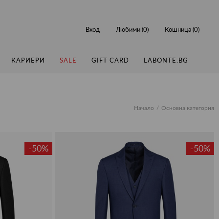
Вход
Любими (
0
)
Кошница (
0
)
КАРИЕРИ
SALE
GIFT CARD
LABONTE.BG
Начало
Основна категория
-50%
-50%