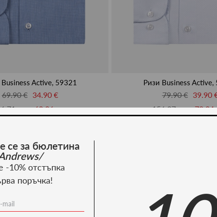
 Business Active, 59321
Ризи Business Active,
69.90 €
34.90 €
79.90 €
39.90 
6.71 лв.
68.26 лв.
156.27 лв.
78.04 
-50%
е се за бюлетина
Andrews/
е -10% отстъпка
ърва поръчка!