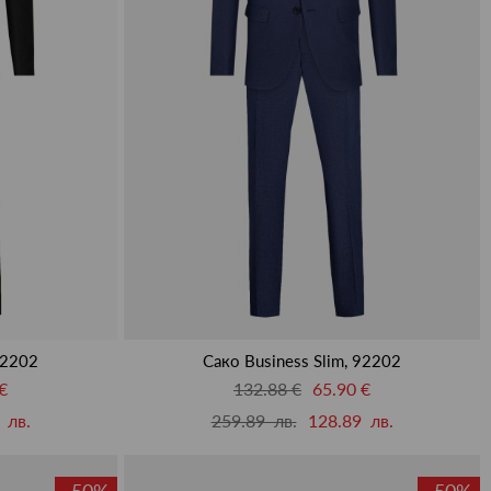
92202
Сако Business Slim, 92202
€
132.88 €
65.90 €
 лв.
259.89 лв.
128.89 лв.
-50%
-50%