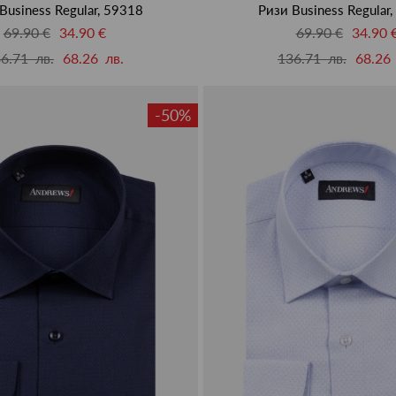
Business Regular, 59318
Ризи Business Regular
69.90 €
34.90 €
69.90 €
34.90 
6.71 лв.
68.26 лв.
136.71 лв.
68.26 
-50%