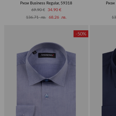
Ризи Business Regular, 59318
Ризи 
69.90 €
34.90 €
136.71 лв.
68.26 лв.
13
-50%