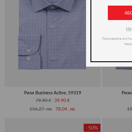
АБ
Не
Посочената отстъ
теку
Ризи Business Active, 59319
Ризи
79.90 €
39.90 €
156.27 лв.
78.04 лв.
15
-50%