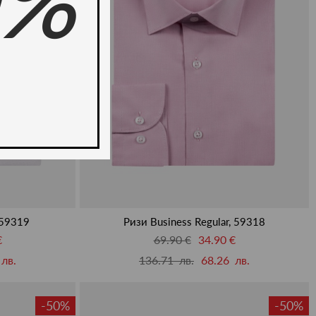
0%
 59319
Ризи Business Regular, 59318
€
69.90 €
34.90 €
лв.
136.71 лв.
68.26 лв.
-50%
-50%