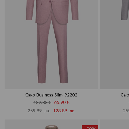
Сако Business Slim, 92202
Сако
132.88 €
65.90 €
259.89 лв.
128.89 лв.
25
-50%