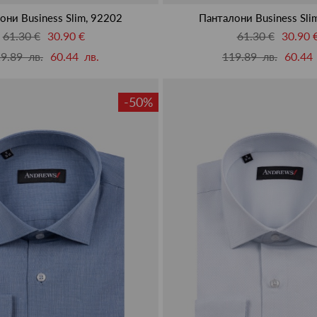
они Business Slim, 92202
Панталони Business Sli
61.30 €
30.90 €
61.30 €
30.90 
9.89 лв.
60.44 лв.
119.89 лв.
60.44 
-50%