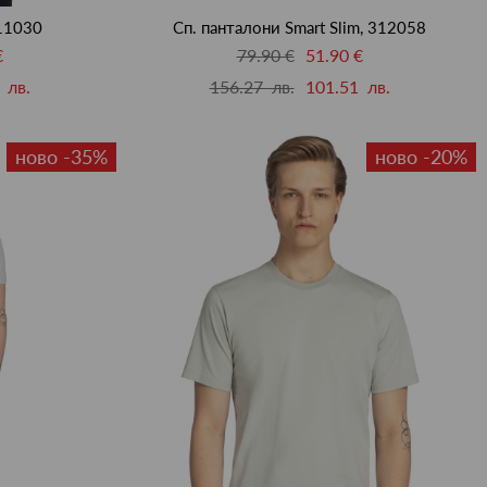
511030
Сп. панталони Smart Slim, 312058
€
79.90 €
51.90 €
 лв.
156.27 лв.
101.51 лв.
ново -35%
ново -20%