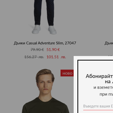
Дънки Casual Adventure Slim, 27047
Дънк
79.90 €
51.90 €
156.27 лв.
101.51 лв.
15
ново -20%
Абонирайт
на
и вземет
при п