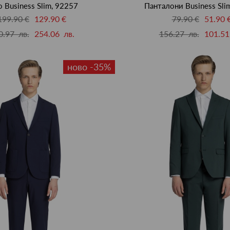
 Business Slim, 92257
Панталони Business Sli
199.90 €
129.90 €
79.90 €
51.90 
0.97 лв.
254.06 лв.
156.27 лв.
101.51
ново -35%