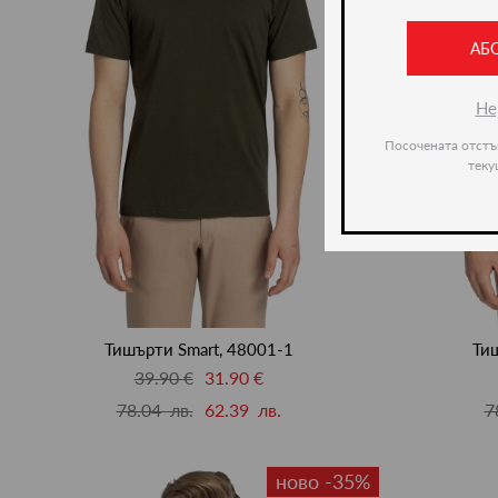
АБ
Не
Посочената отстъ
теку
Тишърти Smart, 48001-1
Тиш
39.90 €
31.90 €
78.04 лв.
62.39 лв.
7
ново -35%