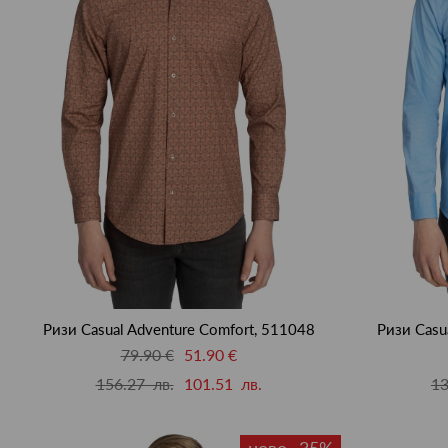
Ризи Casual Adventure Comfort, 511048
Ризи Casu
79.90 €
51.90 €
156.27 лв.
101.51 лв.
13
ново -35%