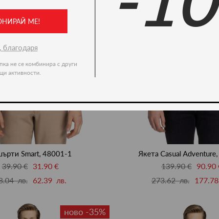
-1
ОНИРАЙ МЕ!
, благодаря
пка не се комбинира с други
щи активности.
ърти Smart, 48001-1
Якета Casual Adventure
39.90 €
31.90 €
139.90 €
90.90 
8.04 лв.
62.39 лв.
273.62 лв.
177.78
ново -35%