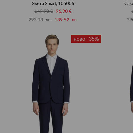
Якета Smart, 105006
Сако
149.90 €
96.90 €
293.18 лв.
189.52 лв.
39
ново -35%