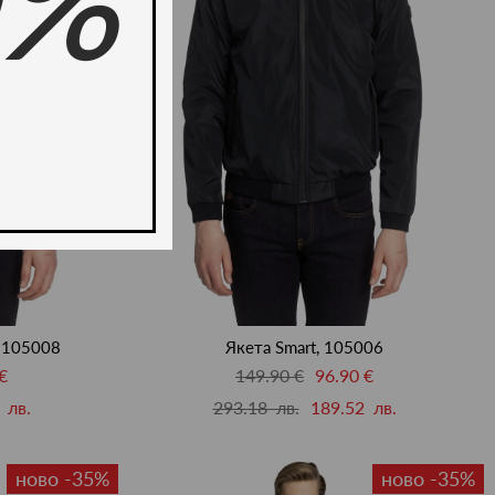
0%
, 105008
Якета Smart, 105006
€
149.90 €
96.90 €
 лв.
293.18 лв.
189.52 лв.
ново -35%
ново -35%