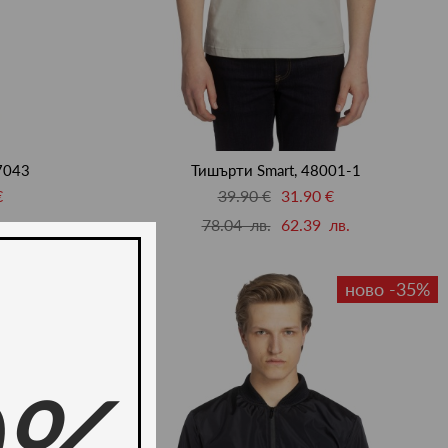
7043
Тишърти Smart, 48001-1
€
39.90 €
31.90 €
 лв.
78.04 лв.
62.39 лв.
ново -35%
ново -35%