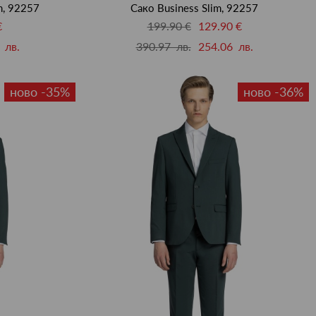
m, 92257
Сако Business Slim, 92257
€
199.90 €
129.90 €
 лв.
390.97 лв.
254.06 лв.
ново -35%
ново -36%