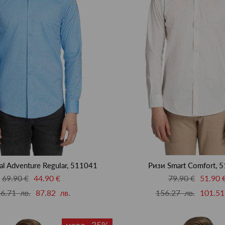
al Adventure Regular, 511041
Ризи Smart Comfort, 
69.90 €
44.90 €
79.90 €
51.90 
6.71 лв.
87.82 лв.
156.27 лв.
101.51
ново -35%