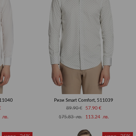
511040
Ризи Smart Comfort, 511039
€
89.90 €
57.90 €
 лв.
175.83 лв.
113.24 лв.
ново -36%
ново -35%