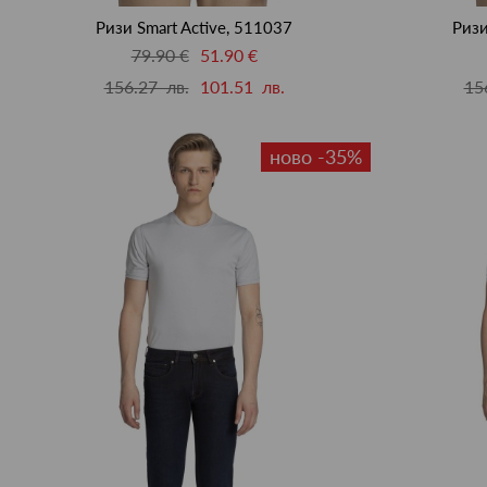
Ризи Smart Active, 511037
Ризи
79.90 €
51.90 €
156.27 лв.
101.51 лв.
15
ново -35%