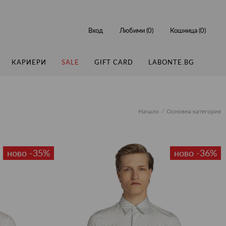
Вход
Любими (
0
)
Кошница (
0
)
КАРИЕРИ
SALE
GIFT CARD
LABONTE.BG
Начало
Основна категория
ново -35%
ново -36%