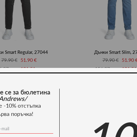
и Smart Regular, 27044
Дънки Smart Slim, 2
79.90 €
51.90 €
79.90 €
51.90 
6.27 лв.
101.51 лв.
156.27 лв.
101.51
ново -20%
е се за бюлетина
Andrews/
е -10% отстъпка
ърва поръчка!