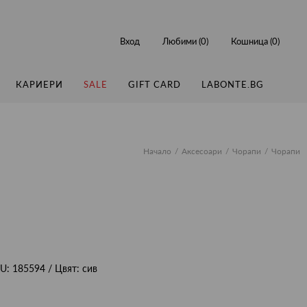
Вход
Любими (
0
)
Кошница (
0
)
КАРИЕРИ
SALE
GIFT CARD
LABONTE.BG
Начало
Аксесоари
Чорапи
Чорапи
KU:
185594
/ Цвят:
сив