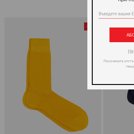
-22%
АБ
Не
Посочената отстъ
теку