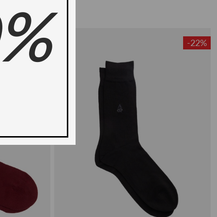
0%
-22%
-22%