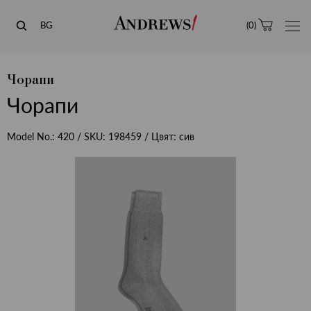
Andrews
BG
(
0
)
Чорапи
Чорапи
Model No.:
420
/ SKU:
198459
/ Цвят:
сив