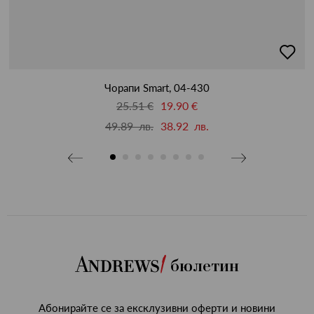
бави
добав
в
бими
люби
Чорапи Smart, 04-430
25.51 €
19.90 €
49.89 лв.
38.92 лв.
бюлетин
Абонирайте се за ексклузивни оферти и новини