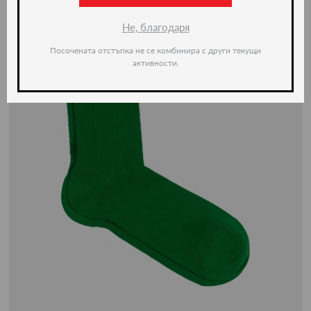
Не, благодаря
Посочената отстъпка не се комбинира с други текущи
активности.