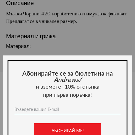
Описание
Мъжки Чорапи, 420, изработени от памук, в кафяв цвят.
Предлагат се в уникален размер.
Материал и грижа
Материал:
Абонирайте се за бюлетина на
Andrews/
и вземете -10% отстъпка
при първа поръчка!
Ние препоръчваме
-22%
АБОНИРАЙ МЕ!