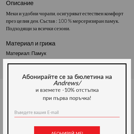
Описание
Меки и удобни чорапи, осигуряват естествен комфорт
през целия ден. Състав : 100 % мерсеризиран памук.
Подходящи за всички сезони.
Материал и грижа
Материал: Памук
Абонирайте се за бюлетина на
Andrews/
и вземете -10% отстъпка
при първа поръчка!
Ние препоръчваме
АБОНИРАЙ МЕ!