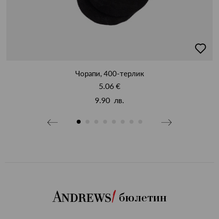
бави
добав
в
бими
люби
Чорапи, 400-терлик
5.06 €
9.90 лв.
бюлетин