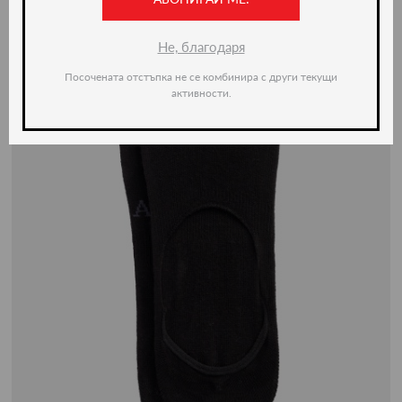
Не, благодаря
Посочената отстъпка не се комбинира с други текущи
активности.