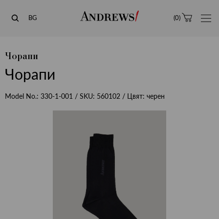
Andrews
BG
(
0
)
Чорапи
Чорапи
Model No.:
330-1-001
/ SKU:
560102
/ Цвят:
черен