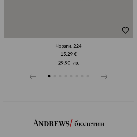
бави
добав
в
бими
люби
Чорапи, 224
15.29 €
29.90 лв.
бюлетин