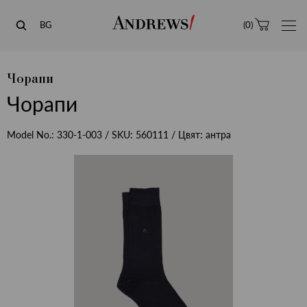
Andrews
BG
(
0
)
Чорапи
Чорапи
Model No.:
330-1-003
/ SKU:
560111
/ Цвят:
антра