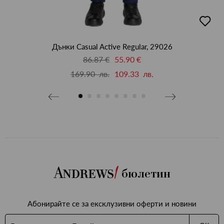
бави
добав
в
бими
люби
Дънки Casual Active Regular, 29026
86.87 €
55.90 €
169.90 лв.
109.33 лв.
бюлетин
Абонирайте се за ексклузивни оферти и новини