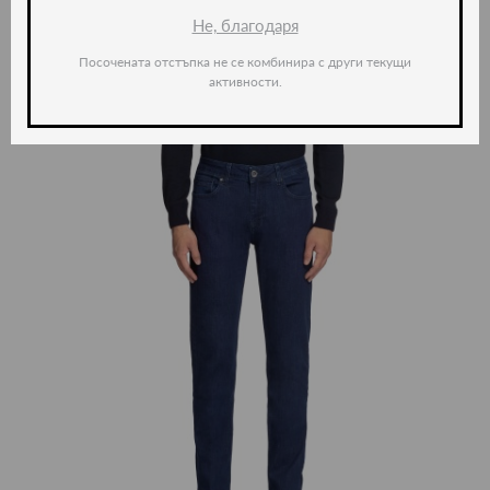
Не, благодаря
Посочената отстъпка не се комбинира с други текущи
активности.