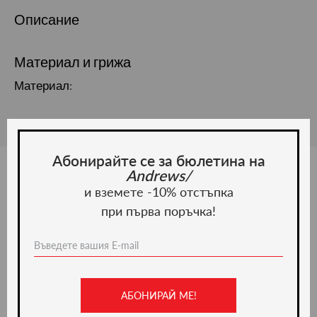
Описание
Материал и грижа
Материал:
Абонирайте се за бюлетина на
Andrews/
и вземете -10% отстъпка
Ние препоръчваме
при първа поръчка!
ново -36%
АБОНИРАЙ МЕ!