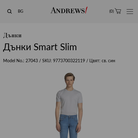
Andrews
BG
(
0
)
Дънки
Дънки Smart Slim
Model No.:
27043
/ SKU:
9773700322119
/ Цвят:
св. син