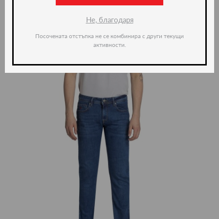
Не, благодаря
Посочената отстъпка не се комбинира с други текущи
активности.