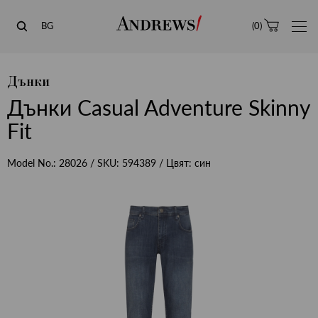
Andrews
BG
(
0
)
Дънки
Дънки Casual Adventure Skinny
Fit
Model No.:
28026
/ SKU:
594389
/ Цвят:
син