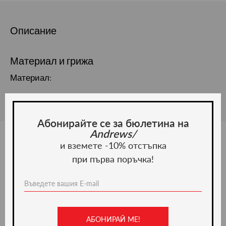
Описание
Материал и грижа
Материал:
Абонирайте се за бюлетина на
Andrews/
и вземете -10% отстъпка
при първа поръчка!
Ние препоръчваме
ново -36%
АБОНИРАЙ МЕ!