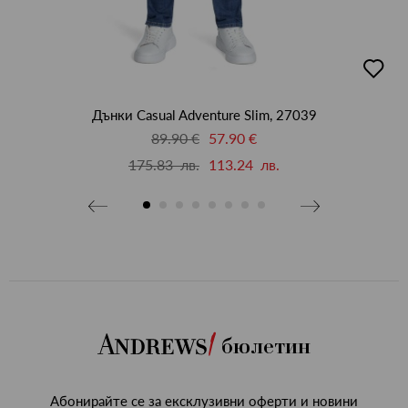
бави
добав
в
бими
люби
Дънки Casual Adventure Slim, 27039
89.90 €
57.90 €
175.83 лв.
113.24 лв.
бюлетин
Абонирайте се за ексклузивни оферти и новини