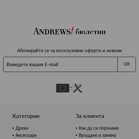
бюлетин
бави
Абонирайте се за ексклузивни оферти и новини
бими
ОК
Категории
За клиента
Дрехи
Как да си поръчаме
Аксесоари
Връщане и замяна