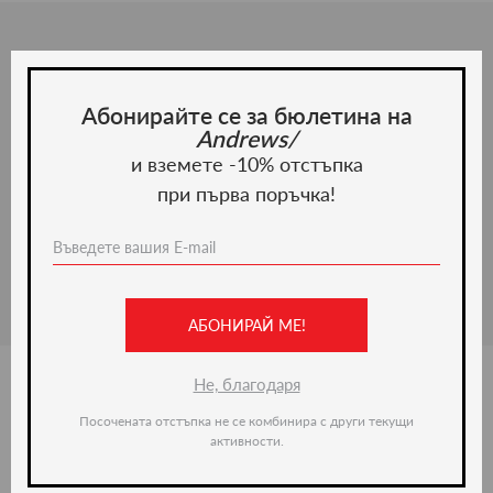
Описание
Елегантен и стилен мъжки колан Smart 201006,
Абонирайте се за бюлетина на
изработен от 100% естествена кожа и стоманена
Andrews/
катарама. Предлага се в различни размери.
и вземете -10% отстъпка
при първа поръчка!
Материал и грижа
Материал: Естествена кожа
АБОНИРАЙ МЕ!
Не, благодаря
Посочената отстъпка не се комбинира с други текущи
Ние препоръчваме
активности.