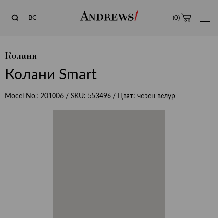
Andrews
BG
(
0
)
Колани
Колани Smart
Model No.:
201006
/ SKU:
553496
/ Цвят:
черен велур