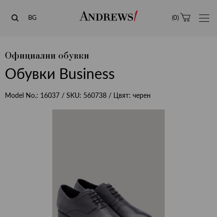
Andrews
BG
(
0
)
Официални обувки
Обувки Business
Model No.:
16037
/ SKU:
560738
/ Цвят:
черен