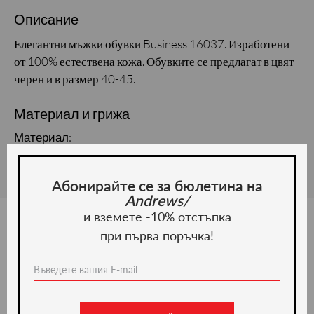
Описание
Елегантни мъжки обувки Business 16037. Изработени
от 100% естествена кожа. Обувките се предлагат в цвят
черен и в размер 40-45.
Материал и грижа
Материал:
Абонирайте се за бюлетина на
Andrews/
и вземете -10% отстъпка
при първа поръчка!
Ние препоръчваме
-20%