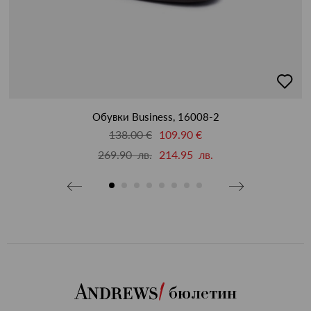
бави
добав
в
бими
люби
Обувки Business, 16008-2
138.00 €
109.90 €
269.90 лв.
214.95 лв.
бюлетин