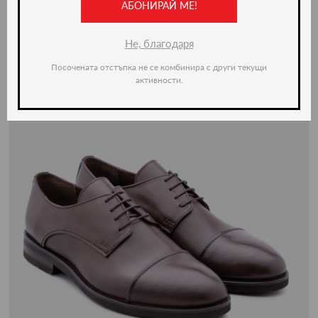
АБОНИРАЙ МЕ!
Не, благодаря
Посочената отстъпка не се комбинира с други текущи
активности.